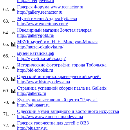
http://silverjewels.ru
Галерея Форума www.reenactor.ru
62.
http://gallery.reenactor.ru
Музей имени Андрея Рублева
63.
http://www.expertmus.com/
Ювелирный магазин Золотая галерея
64.
http://gallerygold.ru/
МБУК музей им. Н. Н. Миклухо-Маклая
65.
http://muzei-okulovka.ru/
музей-катайска.рф
66.
http://музей-катайска.рф/
Исторические фотографии города Тобольска
67.
http://old-tobolsk.ru
Одесский историко-краеведческий музей.
68.
http://www.history.odessa.ua
Страница успешной сборки пазла на Gallerix
69.
http://gallerix.ru
Культурно-выставочный центр "Радуга"
70.
http://radugaart.ru
Одесский музей западного и восточного искусства
71.
http://www.oweamuseum.odessa.ua
Галерея творчества для детей с ОВЗ
72.
http://plus.znv.ru