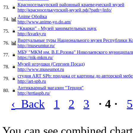
Красноселькупский районный краеведческий музей
73.
http://красноселькупский-музей.рф/?path=/info/
Anime Обойка
74.
http://www.anime-yo.do.am/
"Кварки" - Музей занимательных наук
75.
http://kvarky.ru
Виртуальные туры Национального музея Республики К
76.
http://museumtur.ru/
МБУ "МКМ им. В.Е.Розова" Николаевского муниципаль
77.
https://nik-mkm.ru/
Музей игрушки (Сергиев Посад)
78.
http://www.museumot.ru
студия ART SPb: продажа от картины до авторской меб
79.
http://art-spb.ru
Антикварный магазин "Терция"
80.
http://tertiaspb.ru/
‹
Back
1
2
3
· 4 ·
5
You can see combined chart