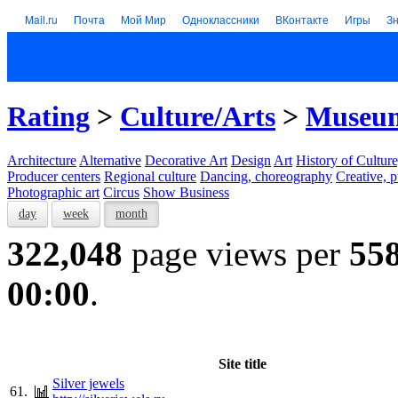
Mail.ru
Почта
Мой Мир
Одноклассники
ВКонтакте
Игры
З
Rating
>
Culture/Arts
>
Museums
Architecture
Alternative
Decorative Art
Design
Art
History of Culture
Producer centers
Regional culture
Dancing, choreography
Creative, p
Photographic art
Circus
Show Business
day
week
month
322,048
page views per
55
00:00
.
Site title
Silver jewels
61.