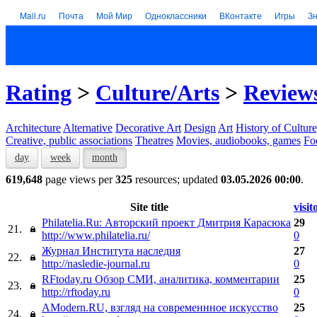
Mail.ru
Почта
Мой Мир
Одноклассники
ВКонтакте
Игры
З
Rating
>
Culture/Arts
>
Reviews
Architecture
Alternative
Decorative Art
Design
Art
History of Culture
Creative, public associations
Theatres
Movies, audiobooks, games
Fo
day
week
month
619,648
page views per
325
resources; updated
03.05.2026 00:00
.
Site title
visit
Philatelia.Ru: Авторский проект Дмитрия Карасюка
29
21.
http://www.philatelia.ru/
0
Журнал Института наследия
27
22.
http://nasledie-journal.ru
0
RFtoday.ru Обзор СМИ, аналитика, комментарии
25
23.
http://rftoday.ru
0
AModern.RU, взгляд на современнное искусство
25
24.