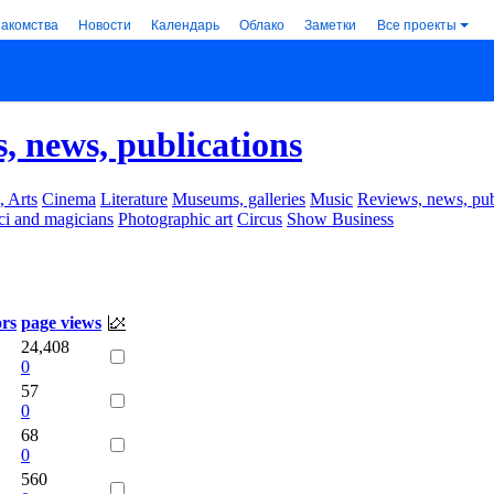
накомства
Новости
Календарь
Облако
Заметки
Все проекты
, news, publications
, Arts
Cinema
Literature
Museums, galleries
Music
Reviews, news, pub
ci and magicians
Photographic art
Circus
Show Business
ors
page views
24,408
0
57
0
68
0
560