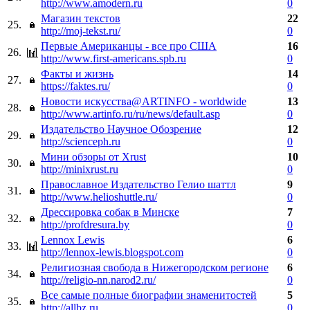
http://www.amodern.ru
0
Магазин текстов
22
25.
http://moj-tekst.ru/
0
Первые Американцы - все про США
16
26.
http://www.first-americans.spb.ru
0
Факты и жизнь
14
27.
https://faktes.ru/
0
Новости искусства@ARTINFO - worldwide
13
28.
http://www.artinfo.ru/ru/news/default.asp
0
Издательство Научное Обозрение
12
29.
http://scienceph.ru
0
Мини обзоры от Xrust
10
30.
http://minixrust.ru
0
Православное Издательство Гелио шаттл
9
31.
http://www.helioshuttle.ru/
0
Дрессировка собак в Минске
7
32.
http://profdresura.by
0
Lennox Lewis
6
33.
http://lennox-lewis.blogspot.com
0
Религиозная свобода в Нижегородском регионе
6
34.
http://religio-nn.narod2.ru/
0
Все самые полные биографии знаменитостей
5
35.
http://allbz.ru
0