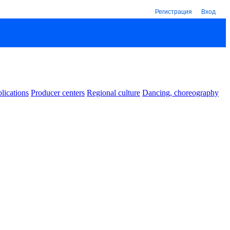
Регистрация
Вход
lications
Producer centers
Regional culture
Dancing, choreography