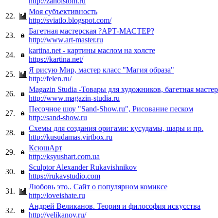
http://zaholstom.ru
Моя субъективность
22.
http://sviatlo.blogspot.com/
Багетная мастерская ?АРТ-МАСТЕР?
23.
http://www.art-master.ru
kartina.net - картины маслом на холсте
24.
https://kartina.net/
Я рисую Мир, мастер класс "Магия образа"
25.
http://felen.ru/
Magazin Studia -Товары для художников, багетная масте
26.
http://www.magazin-studia.ru
Песочное шоу "Sand-Show.ru", Рисование песком
27.
http://sand-show.ru
Схемы для создания оригами: кусудамы, шары и пр.
28.
http://kusudamas.virtbox.ru
КсюшАрт
29.
http://ksyushart.com.ua
Sculptor Alexander Rukavishnikov
30.
https://rukavstudio.com
Любовь это.. Сайт о популярном комиксе
31.
http://loveishate.ru
Андрей Великанов. Теория и философия искусства
32.
http://velikanov.ru/