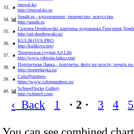
risoval-ko
33.
http://risoval-ko.ru
Smalti.ru - вдохновение, творчество, искусство
34.
http://smalti.ru
Галерея Dembowski: картины художника Григория Демб
35.
http://art-dembowski.ru/
KULIKOVA.PRO
36.
http://kulikova.pro/
Творческая студия Art Life
37.
http://www.viktoria-latka.com/
Портретная Лавка - портреты, фото на холсте, печать на
38.
http://portretlavka.ru/
ColorNumbers
39.
https://www.colornumbers.ru/
SchneeFlocke Gallery
40.
http://schneef.com/
‹
Back
1
· 2 ·
3
4
5
You can see combined chart