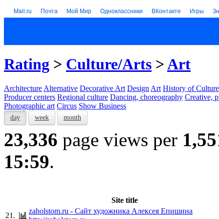
Mail.ru
Почта
Мой Мир
Одноклассники
ВКонтакте
Игры
З
Rating
>
Culture/Arts
>
Art
Architecture
Alternative
Decorative Art
Design
Art
History of Culture
Producer centers
Regional culture
Dancing, choreography
Creative, p
Photographic art
Circus
Show Business
day
week
month
23,336
page views per
1,55
15:59
.
Site title
zaholstom.ru - Сайт художника Алексея Епишина
21.