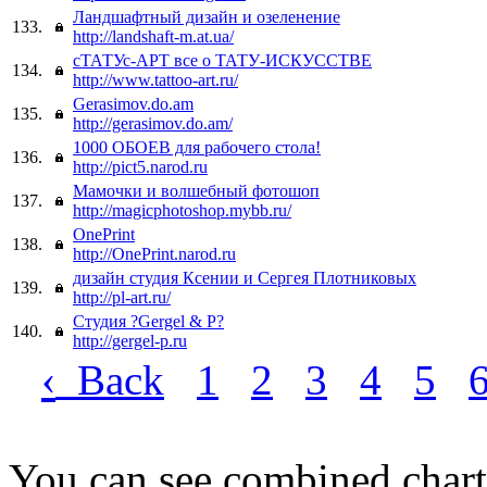
Ландшафтный дизайн и озеленение
133.
http://landshaft-m.at.ua/
сТАТУс-АРТ все о ТАТУ-ИСКУССТВЕ
134.
http://www.tattoo-art.ru/
Gerasimov.do.am
135.
http://gerasimov.do.am/
1000 ОБОЕВ для рабочего стола!
136.
http://pict5.narod.ru
Мамочки и волшебный фотошоп
137.
http://magicphotoshop.mybb.ru/
OnePrint
138.
http://OnePrint.narod.ru
дизайн студия Ксении и Сергея Плотниковых
139.
http://pl-art.ru/
Студия ?Gergel & P?
140.
http://gergel-p.ru
‹
Back
1
2
3
4
5
You can see combined chart