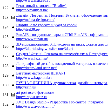
http://www.make3d.ru
Рекламный комплекс "Reality"
122.
http://ac-reality.at.ua/
Дизайн, Логотипы, Постеры, Буклеты, оформление ин
123.
http://melina-design.com/
Глория Зель: красота и уход за собой
124.
http://gzel38.ru/
FunAIR - воздушные шары в СПб! FunAIR - оформлени
125.
http://www.funair.ru/
3D-моделирование, STL-модели на заказ, формы для ш
126.
http://3d-artdesing.wixsite.com/3d-art
Студия "Фазан". Реклама на автомобилях в Петербурге
127.
http://www.fazan.su/
Ландшафтный дизайн, посадочный материал, озеленен
128.
http://dream-land.ucoz.net/
Багетная мастерская ДЕКАРТ
129.
http://www.bagetural.ru
РУЧНАЯ ЛЕПНИНА, ручная лепка, дизайн интерьера,
130.
http://sirin.us
art post все о фотошопе
131.
http://artpost.ucoz.ru
AVE Design Studio - Разработка веб-сайтов, потралов.
132.
http://www.avedesign.ru/