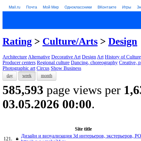
Mail.ru
Почта
Мой Мир
Одноклассники
ВКонтакте
Игры
З
Rating
>
Culture/Arts
>
Design
Architecture
Alternative
Decorative Art
Design
Art
History of Culture
Producer centers
Regional culture
Dancing, choreography
Creative, p
Photographic art
Circus
Show Business
day
week
month
585,593
page views per
1,6
03.05.2026 00:00
.
Site title
Дизайн и визуализация 3d интерьеров, экстерьеров, 
121.