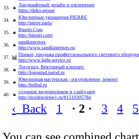
Ландшафтный дизайн и озеленение
33.
https://deko.group/
Ювелирные украшения PIERRE
34.
http://pierre.paris/
Binetri.Com
35.
http://binetri.com/
sandkinteriors
36.
http://www.sandkinteriors.ru/
Прокат, продажа профессионального светового оборудо
37.
http://www.light-service.ru
Логоград. Векторный клипарт.
38.
http://logograd.narod.ru
Ювелирная мастерская - изготовление, ремонт
39.
http://brillsd.ru
создание видеороликов и слайд-шоу
40.
http://pozdravlenie1.ru/#1519305784
‹
Back
1
· 2 ·
3
4
5
You can see combined chart