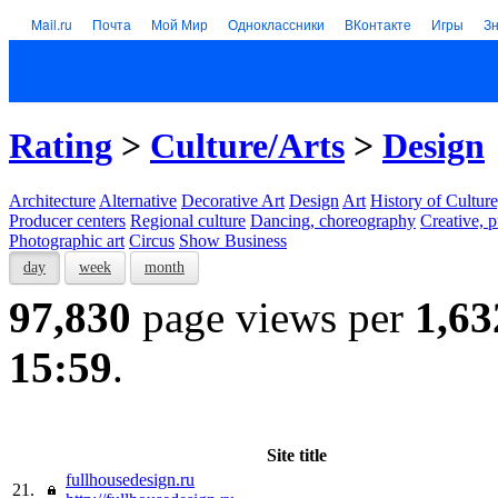
Mail.ru
Почта
Мой Мир
Одноклассники
ВКонтакте
Игры
З
Rating
>
Culture/Arts
>
Design
Architecture
Alternative
Decorative Art
Design
Art
History of Culture
Producer centers
Regional culture
Dancing, choreography
Creative, p
Photographic art
Circus
Show Business
day
week
month
97,830
page views per
1,63
15:59
.
Site title
fullhousedesign.ru
21.