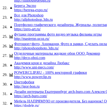
http://fullhousedesign.ru
Берега Экспо
22.
https://berega-expo.ru/
Все для Photoshop
23.
http://allphotoshop.3dn.ru
Портфолио графического дизайнера. Журналы, полигра
24.
https://zero-art.ru/
футажи программы фото видео музыка фильмы игры
25.
http://masterpp.ucoz.ru/
Фотошоп+фото, Анимация, Фото в рамки, Сделать онла
26.
http://photoshopphoto.3dn.ru/
Отделочные материалы жидкие обои ООО Декомир
27.
http://deco-oboi.com
Академия кроя и дизайна Любакс
28.
http://www.uni-mecs.com/
POWERCLIP.RU - 100% векторной графики
29.
http://www.powerclip.ru
Цветофобия
30.
http://igor-bon.ru
Дизайн интерьера Екатеринбург arch-buro.com Алексея 
31.
https://arch-buro.com/
Мебель НАПРЯМУЮ от производителя. Без наценок! 
32.
https://dodele.ru/