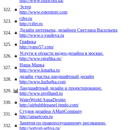
http://www.tsuricom.ua/
Эстер
322.
http://www.esterstore.com
cifer.ru
323.
http://cifer.ru
Дизайн интерьера, дизайнер Светлана Васильева
324.
http://www.s-vasileva.ru
Графика
325.
http://vano57.com/
Услуги в области видео-дизайна в москве.
326.
http://www.rgrafika.ru/
Наша Марка
327.
http://www.kmarka.ru
дизайн участка ландшафтный дизайн
328.
http://www.luzhajka.com
Ландшафтный дизайн и проектирование.
329.
http://www.profiland.ru
WaterWorld AquaDesign
330.
http://airbubblepanel.jimdo.com/
Студия дизайна AMartCompany
331.
http://amartcom.ru
Занятия по правополушарному рисованию.
332.
http://sotvori-sebya.ru/