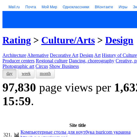
Mail.ru
Почта
Мой Мир
Одноклассники
ВКонтакте
Игры
З
Rating
>
Culture/Arts
>
Design
Architecture
Alternative
Decorative Art
Design
Art
History of Culture
Producer centers
Regional culture
Dancing, choreography
Creative, p
Photographic art
Circus
Show Business
day
week
month
97,830
page views per
1,63
15:59
.
Site title
Компьютерные столы для ноутбука tsuricom украина
321.