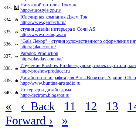
Натяжной потолок Токмак
333.
http://eurostyle-zp.ru/
Ювелирная компания Джем Тэк
334.
http://www.gemtech.ru/
студия дизайн интерьера в Сочи AS
335.
http://www.desing-as.ru
"Gala Декор" - студия художественного оформления ин
336.
http://galadecor.ru/
Paradox Production
337.
http://playday.com.ua/
Изучение Proshow Producer, уроки, проекты, стили, ко
338.
http://proshowproducer.ru
Дизайн и полиграфия для Вас - Визитки, Афиши, Обл
339.
http://www.buntina-artstudio.ru
Интерьер и дизайн дома
340.
http://dezirom.blogspot.ru
«
‹
Back
11
12
13
1
›
»
Forward