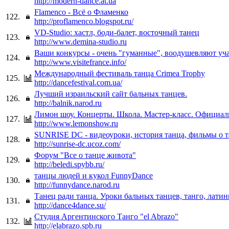
http://modern-dance.at.ua
Flamenco - Всё о Фламенко
122.
http://proflamenco.blogspot.ru/
VD-Studio: хастл, боди-балет, восточный танец
123.
http://www.demina-studio.ru
Ваши конкурсы - очень "гуманные", воодушевляют уч
124.
http://www.visitefrance.info/
Международный фестиваль танца Crimea Trophy
125.
http://dancefestival.com.ua/
Лучший израильский сайт бальных танцев.
126.
http://balnik.narod.ru
Лимон шоу. Концерты. Школа. Мастер-класс. Официал
127.
http://www.lemonshow.ru
SUNRISE DC - видеоуроки, история танца, фильмы о 
128.
http://sunrise-dc.ucoz.com/
Форум "Все о танце живота"
129.
http://beledi.spybb.ru/
танцы людей и кукол FunnyDance
130.
http://funnydance.narod.ru
Танец ради танца. Уроки бальных танцев, танго, латин
131.
http://dance4dance.su/
Студия Аргентинского Танго "el Abrazo"
132.
http://elabrazo.spb.ru