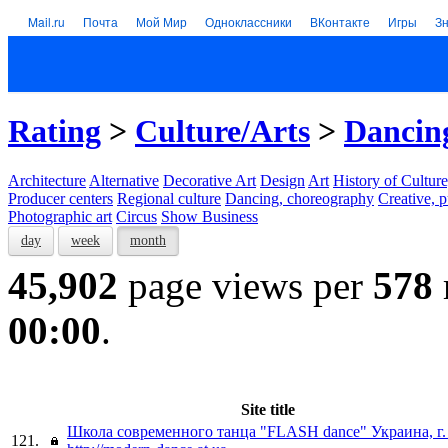
Mail.ru
Почта
Мой Мир
Одноклассники
ВКонтакте
Игры
З
Rating
>
Culture/Arts
>
Dancin
Architecture
Alternative
Decorative Art
Design
Art
History of Culture
Producer centers
Regional culture
Dancing, choreography
Creative, p
Photographic art
Circus
Show Business
day
week
month
45,902
page views per
578
00:00
.
Site title
Школа современного танца "FLASH dance" Украина, г.
121.