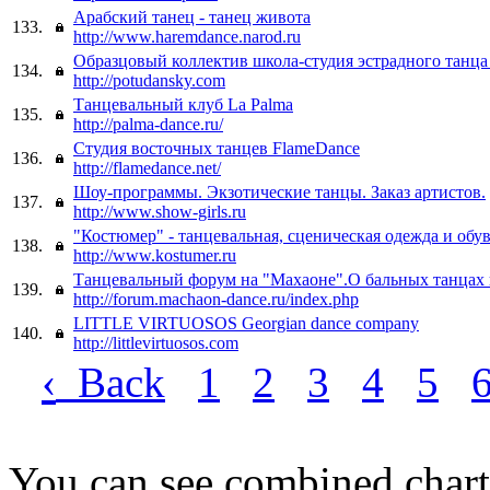
Арабский танец - танец живота
133.
http://www.haremdance.narod.ru
Образцовый коллектив школа-студия эстрадного танца
134.
http://potudansky.com
Танцевальный клуб La Palma
135.
http://palma-dance.ru/
Студия восточных танцев FlameDance
136.
http://flamedance.net/
Шоу-программы. Экзотические танцы. Заказ артистов.
137.
http://www.show-girls.ru
"Костюмер" - танцевальная, сценическая одежда и обу
138.
http://www.kostumer.ru
Танцевальный форум на "Махаоне".О бальных танцах 
139.
http://forum.machaon-dance.ru/index.php
LITTLE VIRTUOSOS Georgian dance company
140.
http://littlevirtuosos.com
‹
Back
1
2
3
4
5
You can see combined chart