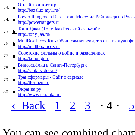
Онлайн кинотеатр
73.
http://bazalux.my1.ru/
Power Rangers in Russia или Могучие Рейнджеры в Росс
74.
http://powerrangers.ru
Тони Джаа (Tony Jaa) Русский фан-сайт.
75.
http://tony-jaa.ru/
MultBox.Ucoz.Ru - Обои, саундтреки, тексты из мультф
76.
http://multbox.ucoz.ru
Советские фильмы о войне и разведчиках
77.
http://konungr.ru
Видеосъёмка в Санкт-Петербурге
78.
http://sankt-video.ru/
Трансформеры - Сайт о сериале
79.
http://tformers.ru
Экранка.ру
80.
http://www.ekranka.ru
‹
Back
1
2
3
· 4 ·
5
You can see combined chart