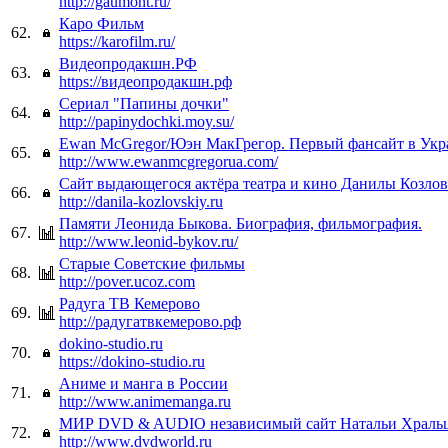
http://gaumont.ru/
Каро Фильм
62.
https://karofilm.ru/
Видеопродакшн.РФ
63.
https://видеопродакшн.рф
Сериал "Папины дочки"
64.
http://papinydochki.moy.su/
Ewan McGregor/Юэн МакГрегор. Первый фансайт в Укр
65.
http://www.ewanmcgregorua.com/
Сайт выдающегося актёра театра и кино Данилы Козлов
66.
http://danila-kozlovskiy.ru
Памяти Леонида Быкова. Биография, фильмография.
67.
http://www.leonid-bykov.ru/
Старые Советские фильмы
68.
http://pover.ucoz.com
Радуга ТВ Кемерово
69.
http://радугатвкемерово.рф
dokino-studio.ru
70.
https://dokino-studio.ru
Аниме и манга в России
71.
http://www.animemanga.ru
МИР DVD & AUDIO независимый сайт Натальи Храль
72.
http://www.dvdworld.ru