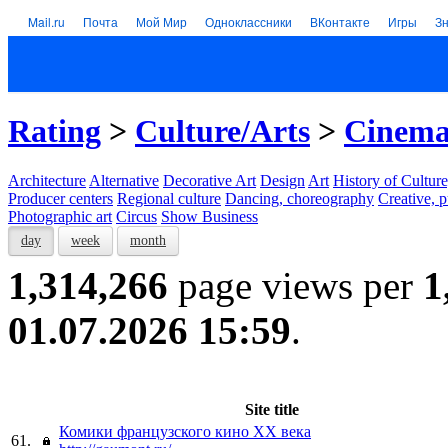
Mail.ru
Почта
Мой Мир
Одноклассники
ВКонтакте
Игры
З
Rating
>
Culture/Arts
>
Cinem
Architecture
Alternative
Decorative Art
Design
Art
History of Culture
Producer centers
Regional culture
Dancing, choreography
Creative, p
Photographic art
Circus
Show Business
day
week
month
1,314,266
page views per
1
01.07.2026 15:59
.
Site title
Комики французского кино XX века
61.