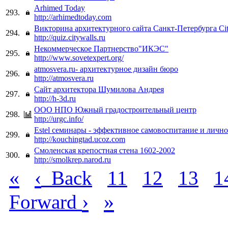
Arhimed Today
293.
http://arhimedtoday.com
Викторина архитектурного сайта Санкт-Петербурга Cit
294.
http://quiz.citywalls.ru
Некоммерческое Партнерство"ИКЭС"
295.
http://www.sovetexpert.org/
atmosvera.ru- архитектурное дизайн бюро
296.
http://atmosvera.ru
Сайт архитектора Шумилова Андрея
297.
http://h-3d.ru
ООО НПО Южный градостроительный центр
298.
http://urgc.info/
Estel семинары - эффективное самовоспитание и личн
299.
http://kouchingtad.ucoz.com
Смоленская крепостная стена 1602-2002
300.
http://smolkrep.narod.ru
«
‹
Back
11
12
13
1
›
»
Forward