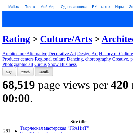
Mail.ru
Почта
Мой Мир
Одноклассники
ВКонтакте
Игры
З
Rating
>
Culture/Arts
>
Archite
Architecture
Alternative
Decorative Art
Design
Art
History of Culture
Producer centers
Regional culture
Dancing, choreography
Creative, p
Photographic art
Circus
Show Business
day
week
month
68,519
page views per
420
00:00
.
Site title
Творческая мастерская "ГРАНиТ"
281.