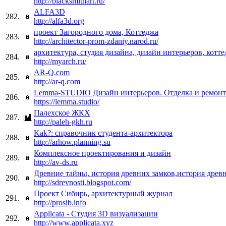
http://blacksmithart.ru/
ALFA3D
282.
http://alfa3d.org
проект Загородного дома, Коттеджа
283.
http://architector-prom-zdaniy.narod.ru/
архитектура, студия дизайна, дизайн интерьеров, котт
284.
http://myarch.ru/
AR-Q.com
285.
http://ar-q.com
Lemma-STUDIO Дизайн интерьеров. Отделка и ремонт
286.
https://lemma.studio/
Палехское ЖКХ
287.
http://paleh-gkh.ru
Kak?: справочник студента-архитектора
288.
http://arhow.planning.su
Комплексное проектирования и дизайн
289.
http://av-ds.ru
Древние тайны, история древних замков,история древ
290.
http://sdrevnosti.blogspot.com/
Проект Сибирь, архитектурный журнал
291.
http://prosib.info
Applicata - Студия 3D визуализации
292.
http://www.applicata.xyz