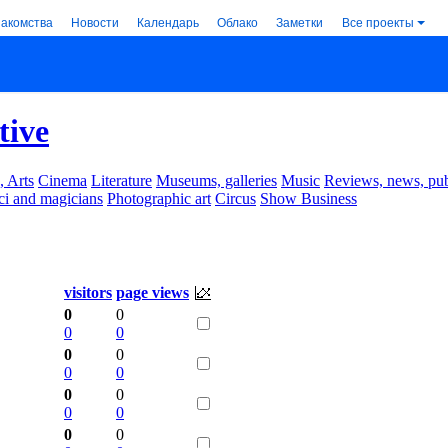
накомства
Новости
Календарь
Облако
Заметки
Все проекты
tive
, Arts
Cinema
Literature
Museums, galleries
Music
Reviews, news, pub
ci and magicians
Photographic art
Circus
Show Business
visitors
page views
0
0
0
0
0
0
0
0
0
0
0
0
0
0