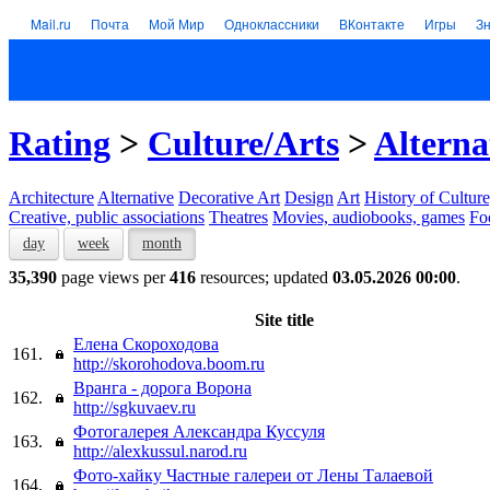
Mail.ru
Почта
Мой Мир
Одноклассники
ВКонтакте
Игры
З
Rating
>
Culture/Arts
>
Alterna
Architecture
Alternative
Decorative Art
Design
Art
History of Culture
Creative, public associations
Theatres
Movies, audiobooks, games
Fo
day
week
month
35,390
page views per
416
resources; updated
03.05.2026 00:00
.
Site title
Елена Скороходова
161.
http://skorohodova.boom.ru
Вранга - дорога Ворона
162.
http://sgkuvaev.ru
Фотогалерея Александра Куссуля
163.
http://alexkussul.narod.ru
Фото-хайку Частные галереи от Лены Талаевой
164.