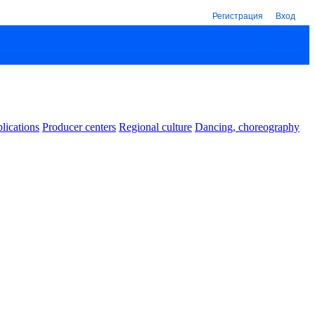
Регистрация
Вход
lications
Producer centers
Regional culture
Dancing, choreography