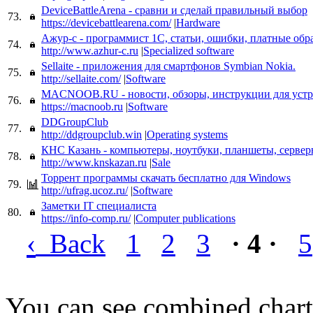
DeviceBattleArena - сравни и сделай правильный выбор
73.
https://devicebattlearena.com/
|
Hardware
Ажур-с - программист 1С, статьи, ошибки, платные обр
74.
http://www.azhur-c.ru
|
Specialized software
Sellaite - приложения для смартфонов Symbian Nokia.
75.
http://sellaite.com/
|
Software
MACNOOB.RU - новости, обзоры, инструкции для устр
76.
https://macnoob.ru
|
Software
DDGroupClub
77.
http://ddgroupclub.win
|
Operating systems
КНС Казань - компьютеры, ноутбуки, планшеты, сервер
78.
http://www.knskazan.ru
|
Sale
Торрент программы скачать бесплатно для Windows
79.
http://ufrag.ucoz.ru/
|
Software
Заметки IT специалиста
80.
https://info-comp.ru/
|
Computer publications
‹
Back
1
2
3
· 4 ·
5
You can see combined chart