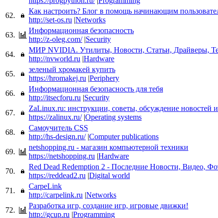
https://progpython.ru/
|
Programming
Как настроить? Блог в помощь начинающим пользовате
62.
http://set-os.ru
|
Networks
Информационная безопасность
63.
http://z-oleg.com/
|
Security
МИР NVIDIA. Утилиты, Новости, Статьи, Драйверы, Т
64.
http://nvworld.ru
|
Hardware
зеленый хромакей купить
65.
https://hromakej.ru
|
Periphery
Информационная безопасность для тебя
66.
http://itsecforu.ru
|
Security
ZaLinux.ru: инструкции, советы, обсуждение новостей 
67.
https://zalinux.ru/
|
Operating systems
Самоучитель CSS
68.
http://hs-design.ru/
|
Computer publications
netshopping.ru - магазин компьютерной техники
69.
https://netshopping.ru
|
Hardware
Red Dead Redemption 2 - Последние Новости, Видео, Фо
70.
https://reddead2.ru
|
Digital world
CarpeLink
71.
http://carpelink.ru
|
Networks
Разработка игр, создание игр, игровые движки!
72.
http://gcup.ru
|
Programming