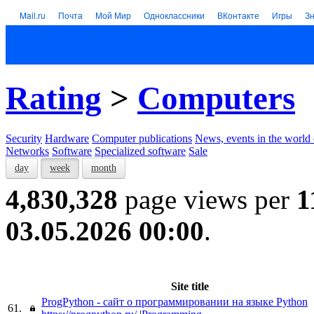
Mail.ru
Почта
Мой Мир
Одноклассники
ВКонтакте
Игры
З
Rating
>
Computers
Security
Hardware
Computer publications
News, events in the world
Networks
Software
Specialized software
Sale
day
week
month
4,830,328
page views per
1
03.05.2026 00:00
.
Site title
ProgPython - сайт о программировании на языке Python
61.