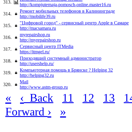
313.
http://kompjuternaja-pomosch-online.master16.ru
Ремонт мобильных телефонов в Калининграде
314.
http://mobilife39.ru
"Цифровой город" - сервисный центр Apple в Самаре
315.
http://macsamara.ru
myrepairshop.ru
316.
http://myrepairshop.ru
Сервисный центр ITMedia
317.
https://itmgel.ru/
Приходящий системный администратор
318.
http://usershelp.ru/
Компьютерная помощь в Брянске ? Helping 32
319.
http://helping32.ru
Mail
320.
http://www.astm-group.ru
«
‹
Back
11
12
13
1
›
»
Forward