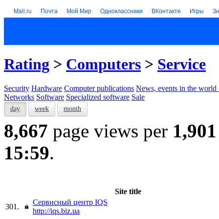
Mail.ru
Почта
Мой Мир
Одноклассники
ВКонтакте
Игры
З
Rating
>
Computers
>
Service
Security
Hardware
Computer publications
News, events in the world
Networks
Software
Specialized software
Sale
day
week
month
8,667
page views per
1,901
15:59
.
Site title
Сервисный центр IQS
301.
http://iqs.biz.ua