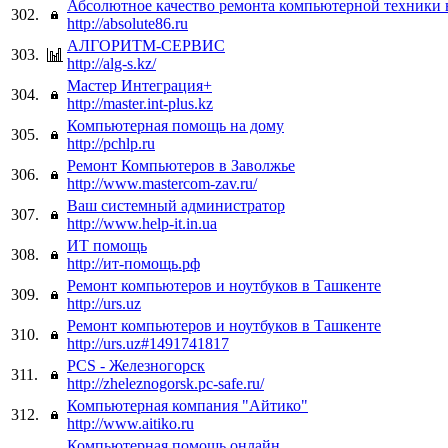
Абсолютное качество ремонта компьютерной техники 
302.
http://absolute86.ru
АЛГОРИТМ-СЕРВИС
303.
http://alg-s.kz/
Мастер Интеграция+
304.
http://master.int-plus.kz
Компьютерная помощь на дому
305.
http://pchlp.ru
Ремонт Компьютеров в Заволжье
306.
http://www.mastercom-zav.ru/
Ваш системный администратор
307.
http://www.help-it.in.ua
ИТ помощь
308.
http://ит-помощь.рф
Ремонт компьютеров и ноутбуков в Ташкенте
309.
http://urs.uz
Ремонт компьютеров и ноутбуков в Ташкенте
310.
http://urs.uz#1491741817
PCS - Железногорск
311.
http://zheleznogorsk.pc-safe.ru/
Компьютерная компания "Айтико"
312.
http://www.aitiko.ru
Компьютерная помощь онлайн