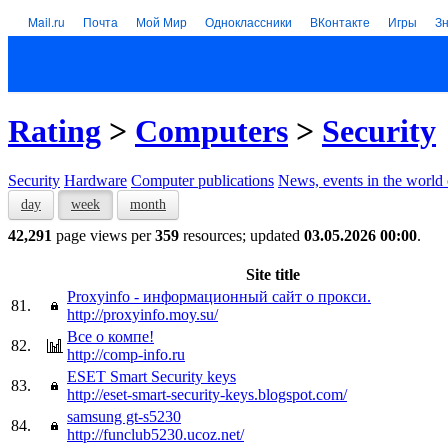
Mail.ru
Почта
Мой Мир
Одноклассники
ВКонтакте
Игры
З
Rating
>
Computers
>
Security
Security
Hardware
Computer publications
News, events in the world
day
week
month
42,291
page views per
359
resources; updated
03.05.2026 00:00
.
Site title
Proxyinfo - информационный сайт о прокси.
81.
http://proxyinfo.moy.su/
Все о компе!
82.
http://comp-info.ru
ESET Smart Security keys
83.
http://eset-smart-security-keys.blogspot.com/
samsung gt-s5230
84.
http://funclub5230.ucoz.net/