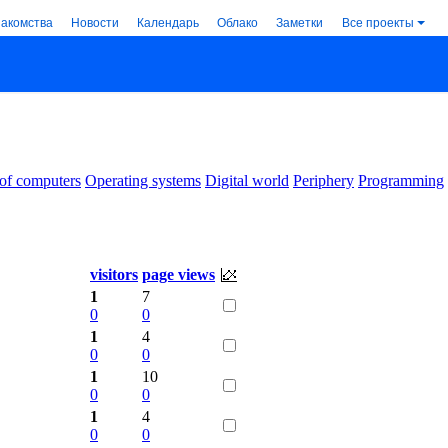
накомства
Новости
Календарь
Облако
Заметки
Все проекты
 of computers
Operating systems
Digital world
Periphery
Programming
visitors
page views
1
7
0
0
1
4
0
0
1
10
0
0
1
4
0
0