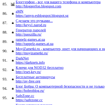
Блоггерфон - все для вашего телефона и компьютера
85.
http://bloggerfon.blogspot.com
aMN
86.
https://amyn-esblogspot.blogspot.sg
Сделаем это ручками...
87.
http://keys1.narod.ru
Генератор паролей
88.
http://passzilla.ru/
rappelz-games.at.ua
89.
http://rappelz-games.at.ua
MoyiZametki.ru - компьютер, инет для начинающих и н
90.
http://moyizametki.ru/
DarkNet
91.
https://darknets.info
Ключи для NOD32 бесплатно
92.
http://eset-key.ru/
Бесплатные антивирусы
93.
http://av-free.org
Блог Бобра: О компьютерной безопасности и не только
94.
http://bobroblog.ru/
SafeZone.cc
95.
https://safezone.cc