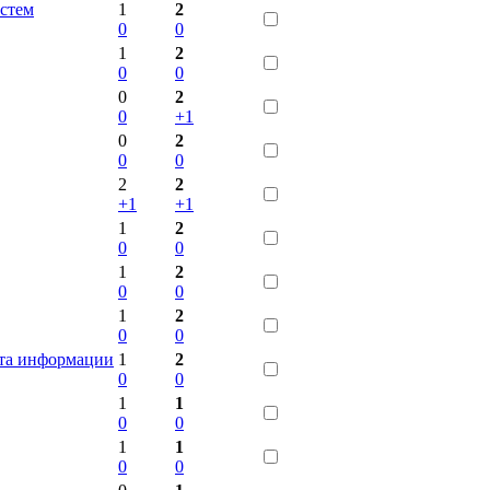
истем
1
2
0
0
1
2
0
0
0
2
0
+1
0
2
0
0
2
2
+1
+1
1
2
0
0
1
2
0
0
1
2
0
0
та информации
1
2
0
0
1
1
0
0
1
1
0
0