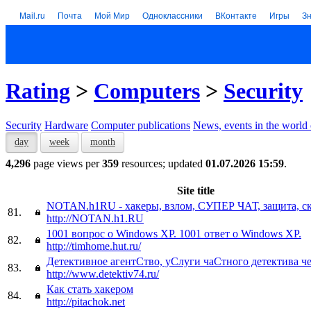
Mail.ru
Почта
Мой Мир
Одноклассники
ВКонтакте
Игры
З
Rating
>
Computers
>
Security
Security
Hardware
Computer publications
News, events in the world
day
week
month
4,296
page views per
359
resources; updated
01.07.2026 15:59
.
Site title
NOTAN.h1RU - хакеры, взлом, СУПЕР ЧАТ, защита, ск
81.
http://NOTAN.h1.RU
1001 вопрос о Windows XP. 1001 ответ о Windows XP.
82.
http://timhome.hut.ru/
Детективное агентСтво, уСлуги чаСтного детектива 
83.
http://www.detektiv74.ru/
Как стать хакером
84.
http://pitachok.net