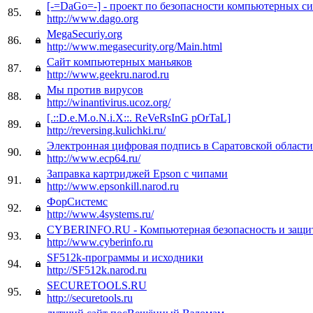
[-=DaGo=-] - проект по безопасности компьютерных с
85.
http://www.dago.org
MegaSecuriy.org
86.
http://www.megasecurity.org/Main.html
Сайт компьютерных маньяков
87.
http://www.geekru.narod.ru
Мы против вирусов
88.
http://winantivirus.ucoz.org/
[.::D.e.M.o.N.i.X::. ReVeRsInG pOrTaL]
89.
http://reversing.kulichki.ru/
Электронная цифровая подпись в Саратовской области
90.
http://www.ecp64.ru/
Заправка картриджей Epson с чипами
91.
http://www.epsonkill.narod.ru
ФорСистемс
92.
http://www.4systems.ru/
CYBERINFO.RU - Компьютерная безопасность и защи
93.
http://www.cyberinfo.ru
SF512k-программы и исходники
94.
http://SF512k.narod.ru
SECURETOOLS.RU
95.
http://securetools.ru