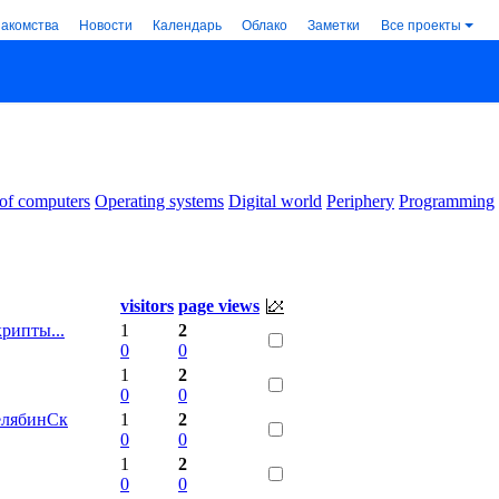
накомства
Новости
Календарь
Облако
Заметки
Все проекты
 of computers
Operating systems
Digital world
Periphery
Programming
visitors
page views
рипты...
1
2
0
0
1
2
0
0
челябинСк
1
2
0
0
1
2
0
0