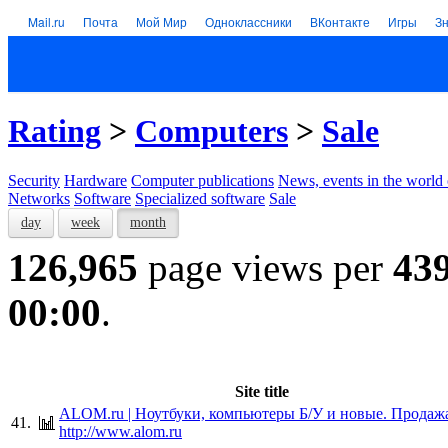
Mail.ru
Почта
Мой Мир
Одноклассники
ВКонтакте
Игры
З
Rating
>
Computers
>
Sale
Security
Hardware
Computer publications
News, events in the world
Networks
Software
Specialized software
Sale
day
week
month
126,965
page views per
43
00:00
.
Site title
ALOM.ru | Ноутбуки, компьютеры Б/У и новые. Продаж
41.
http://www.alom.ru