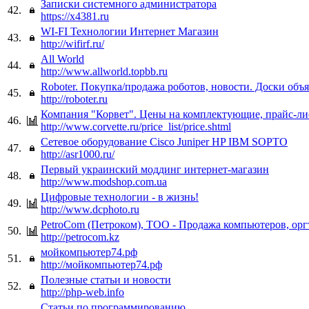
Записки системного администратора
42.
https://x4381.ru
WI-FI Технологии Интернет Магазин
43.
http://wifirf.ru/
All World
44.
http://www.allworld.topbb.ru
Roboter. Покупка/продажа роботов, новости. Доски объ
45.
http://roboter.ru
Компания "Корвет". Цены на комплектующие, прайс-ли
46.
http://www.corvette.ru/price_list/price.shtml
Сетевое оборудование Cisco Juniper HP IBM SOPTO
47.
http://asr1000.ru/
Первый украинский моддинг интернет-магазин
48.
http://www.modshop.com.ua
Цифровые технологии - в жизнь!
49.
http://www.dcphoto.ru
PetroCom (Петроком), ТОО - Продажа компьютеров, ор
50.
http://petrocom.kz
мойкомпьютер74.рф
51.
http://мойкомпьютер74.рф
Полезные статьи и новости
52.
http://php-web.info
Статьи по программированию