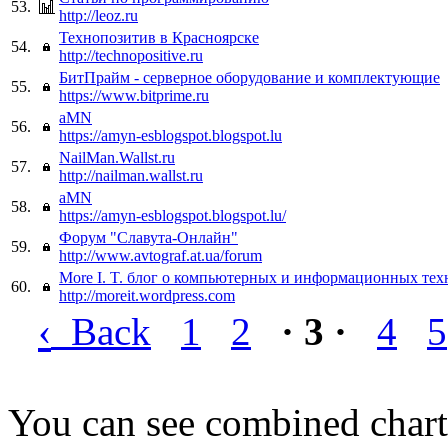
53.
http://leoz.ru
Технопозитив в Красноярске
54.
http://technopositive.ru
БитПрайм - серверное оборудование и комплектующие
55.
https://www.bitprime.ru
aMN
56.
https://amyn-esblogspot.blogspot.lu
NailMan.Wallst.ru
57.
http://nailman.wallst.ru
aMN
58.
https://amyn-esblogspot.blogspot.lu/
Форум "Славута-Онлайн"
59.
http://www.avtograf.at.ua/forum
More I. T. блог о компьютерных и информационных тех
60.
http://moreit.wordpress.com
‹
Back
1
2
· 3 ·
4
5
You can see combined chart