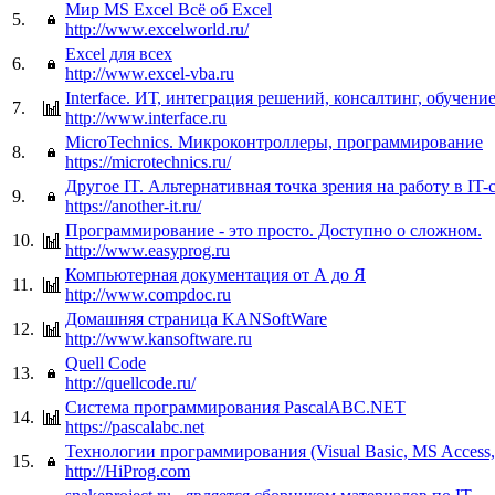
Мир MS Excel Всё об Excel
5.
http://www.excelworld.ru/
Excel для всех
6.
http://www.excel-vba.ru
Interface. ИТ, интеграция решений, консалтинг, обучени
7.
http://www.interface.ru
MicroTechnics. Микроконтроллеры, программирование
8.
https://microtechnics.ru/
Другое IT. Альтернативная точка зрения на работу в IT-
9.
https://another-it.ru/
Программирование - это просто. Доступно о сложном.
10.
http://www.easyprog.ru
Компьютерная документация от А до Я
11.
http://www.compdoc.ru
Домашняя страница KANSoftWare
12.
http://www.kansoftware.ru
Quell Code
13.
http://quellcode.ru/
Система программирования PascalABC.NET
14.
https://pascalabc.net
Технологии программирования (Visual Basic, MS Access
15.
http://HiProg.com