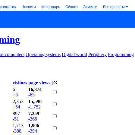
накомства
Новости
Календарь
Облако
Заметки
Все проекты
ming
 of computers
Operating systems
Digital world
Periphery
Programming
visitors
page views
6
16,874
+3
-63
2,353
15,590
+54
-1,752
897
7,259
-51
-265
1,713
1,906
-388
-394