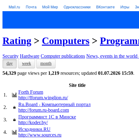
Mail.ru
Почта
Мой Мир
Одноклассники
ВКонтакте
Игры
З
Rating
>
Computers
>
Program
Security
Hardware
Computer publications
News, events in the world
day
week
month
54,329
page views per
1,219
resources; updated
01.07.2026 15:59
.
Site title
Forth Forum
1.
http://fforum.winglion.ru/
Ru.Board - Компьютерный портал
2.
http://forum.ru-board.com
Программист 1С в Минске
3.
http://koder.by/
Исходники.RU
4.
http://www.sources.ru