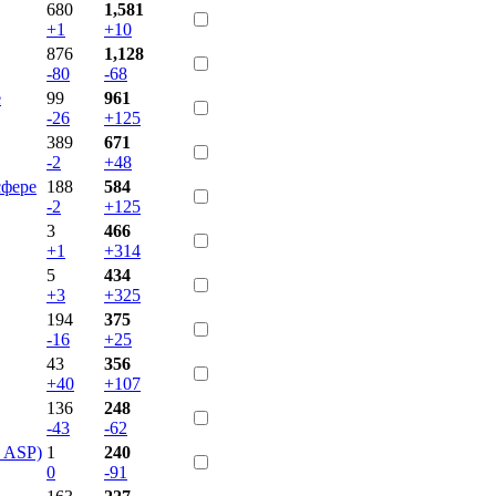
680
1,581
+1
+10
876
1,128
-80
-68
е
99
961
-26
+125
389
671
-2
+48
сфере
188
584
-2
+125
3
466
+1
+314
5
434
+3
+325
194
375
-16
+25
43
356
+40
+107
136
248
-43
-62
, ASP)
1
240
0
-91