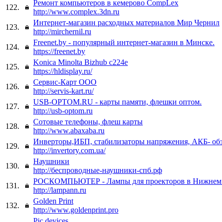
Ремонт компьютеров в кемерово CompLex
122.
http://www.complex.3dn.ru
Интернет-магазин расходных материалов Мир Чернил
123.
http://mirchernil.ru
Freenet.by - популярный интернет-магазин в Минске.
124.
https://freenet.by
Konica Minolta Bizhub c224e
125.
https://hldisplay.ru/
Сервис-Карт ООО
126.
http://servis-kart.ru/
USB-OPTOM.RU - карты памяти, флешки оптом.
127.
http://usb-optom.ru
Сотовые телефоны, флеш карты
128.
http://www.abaxaba.ru
Инверторы,ИБП, стабилизаторы напряжения, АКБ- обз
129.
http://invertory.com.ua/
Наушники
130.
http://беспроводные-наушники-спб.рф
РОСКОМПЬЮТЕР - Лампы для проекторов в Нижнем
131.
http://lampann.ru
Golden Print
132.
http://www.goldenprint.pro
Pic devices