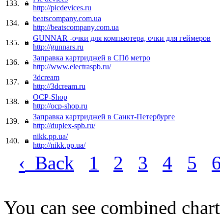
133.
http://picdevices.ru
beatscompany.com.ua
134.
http://beatscompany.com.ua
GUNNAR -очки для компьютера, очки для геймеров
135.
http://gunnars.ru
Заправка картриджей в СПб метро
136.
http://www.electraspb.ru/
3dcream
137.
http://3dcream.ru
OCP-Shop
138.
http://ocp-shop.ru
Заправка картриджей в Санкт-Петербурге
139.
http://duplex-spb.ru/
nikk.pp.ua/
140.
http://nikk.pp.ua/
‹
Back
1
2
3
4
5
You can see combined chart