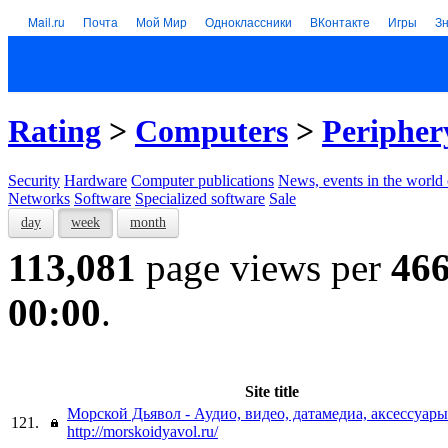
Mail.ru
Почта
Мой Мир
Одноклассники
ВКонтакте
Игры
З
Rating
>
Computers
>
Peripher
Security
Hardware
Computer publications
News, events in the world
Networks
Software
Specialized software
Sale
day
week
month
113,081
page views per
46
00:00
.
Site title
Морской Дьявол - Аудио, видео, датамедиа, аксессуары
121.
http://morskoidyavol.ru/