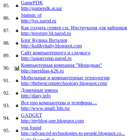
GamePDK
85.
http://gamepdk.at.ua/
Statistic of
86.
http://jox.narod.ru
Как создать сервер css. Инструкция для чайников
87.
http://teroristv34.narod.ru
Блог Кулика Виталия
88.
http://kulikvitaliy.blogspot.com
Сайт компьютерного и сладкого
89.
http://sugarcomp.narod.ru
Компьютерная компания "Меридиан"
90.
http://meridian-k26.ru
Мобильные и компьютерные технологии
91.
http://thebestcomptechnology.blogspot.com/
Доменные имена
92.
http://dany.info
Все про компьютеры и телефоны....
93.
http://www.small.3dn.ru/
GADGET
94.
http://myblog-one.blogspot.com
you found
95.
http://advanced-technologies-to-people.blogspot.co...