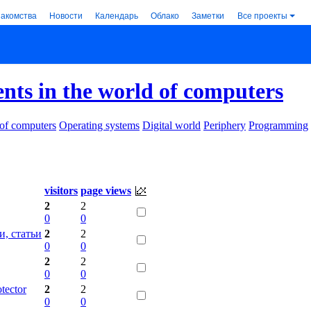
накомства
Новости
Календарь
Облако
Заметки
Все проекты
ents in the world of computers
 of computers
Operating systems
Digital world
Periphery
Programming
visitors
page views
2
2
0
0
, статьи
2
2
0
0
2
2
0
0
ector
2
2
0
0