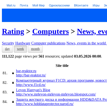
Mail.ru
Почта
Мой Мир
Одноклассники
ВКонтакте
Игры
З
Rating
>
Computers
>
News, ev
Security
Hardware
Computer publications
News, events in the world
day
week
month
111,122
page views per
561
resources; updated
03.05.2026 00:00
.
Site title
bar-reaktor.ru
81.
http://bar-reaktor.ru/
Компьютерный журнал F1CD: архив программ, новости
82.
http://www.f1cd.ru/
Levon Hareyan's Blog
83.
http://www.mrlevon-mrlevon-mrlevon.blogspot.com/
Защита жесткого диска и информации HDD&DATA Prot
84.
http://www.hdddataprotector.narod.ru/