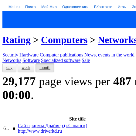
Mail.ru
Почта
Мой Мир
Одноклассники
ВКонтакте
Игры
З
Rating
>
Computers
>
Network
Security
Hardware
Computer publications
News, events in the world
Networks
Software
Specialized software
Sale
day
week
month
29,177
page views per
487
00:00
.
Site title
Сайт фирмы Драйвер (г.Саранск)
61.
http://www.driverltd.ru