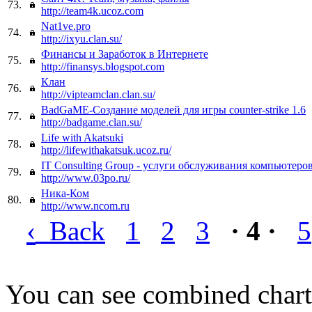
73.
http://team4k.ucoz.com
Nat1ve.pro
74.
http://ixyu.clan.su/
Финансы и Заработок в Интернете
75.
http://finansys.blogspot.com
Клан
76.
http://vipteamclan.clan.su/
BadGaME-Создание моделей для игры counter-strike 1.6
77.
http://badgame.clan.su/
Life with Akatsuki
78.
http://lifewithakatsuk.ucoz.ru/
IT Consulting Group - услуги обслуживания компьютеро
79.
http://www.03po.ru/
Ника-Ком
80.
http://www.ncom.ru
‹
Back
1
2
3
· 4 ·
5
You can see combined chart