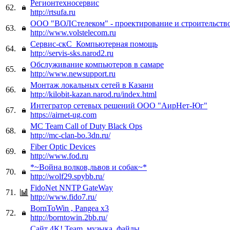
Регионтехносервис
62.
http://rtsufa.ru
ООО "ВОЛСтелеком" - проектирование и строительст
63.
http://www.volstelecom.ru
Сервис-скС_Компьютерная помощь
64.
http://servis-sks.narod2.ru
Обслуживание компьютеров в самаре
65.
http://www.newsupport.ru
Монтаж локальных сетей в Казани
66.
http://kilobit-kazan.narod.ru/index.html
Интегратор сетевых решений ООО "АирНет-Юг"
67.
https://airnet-ug.com
MC Team Call of Duty Black Ops
68.
http://mc-clan-bo.3dn.ru/
Fiber Optic Devices
69.
http://www.fod.ru
*~Война волков,львов и собак~*
70.
http://wolf29.spybb.ru/
FidoNet NNTP GateWay
71.
http://www.fido7.ru/
BornToWin , Pangea x3
72.
http://borntowin.2bb.ru/
Сайт 4K! Team, музыка, файлы