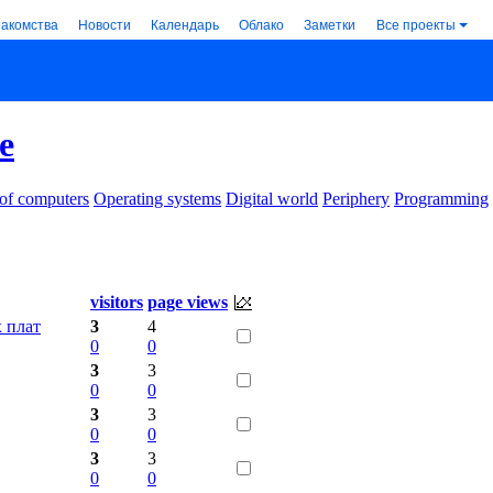
накомства
Новости
Календарь
Облако
Заметки
Все проекты
e
 of computers
Operating systems
Digital world
Periphery
Programming
visitors
page views
 плат
3
4
0
0
3
3
0
0
3
3
0
0
3
3
0
0