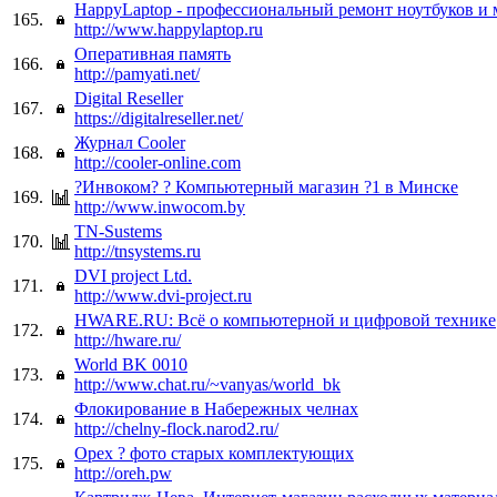
HappyLaptop - профессиональный ремонт ноутбуков и
165.
http://www.happylaptop.ru
Оперативная память
166.
http://pamyati.net/
Digital Reseller
167.
https://digitalreseller.net/
Журнал Cooler
168.
http://cooler-online.com
?Инвоком? ? Компьютерный магазин ?1 в Минске
169.
http://www.inwocom.by
TN-Sustems
170.
http://tnsystems.ru
DVI project Ltd.
171.
http://www.dvi-project.ru
HWARE.RU: Всё о компьютерной и цифровой технике
172.
http://hware.ru/
World BK 0010
173.
http://www.chat.ru/~vanyas/world_bk
Флокирование в Набережных челнах
174.
http://chelny-flock.narod2.ru/
Орех ? фото старых комплектующих
175.
http://oreh.pw