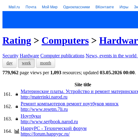
Mail.ru
Почта
Мой Мир
Одноклассники
ВКонтакте
Игры
З
Rating
>
Computers
>
Hardwar
Security
Hardware
Computer publications
News, events in the world
day
week
month
779,962
page views per
1,093
resources; updated
03.05.2026 00:00
.
Site title
Материнские платы. Устройство и ремонт материнских
161.
http://materinki.narod.ru
Ремонт компьютеров ремонт ноутбуков минск
162.
http://www.resetm.7li.ru
Ноутбуки
163.
http://www.serjbook.narod.ru
HappyPC - Технический форум
164.
https://forum.happypc.ru/