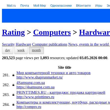
Mail.ru
Почта
Мой Мир
Одноклассники
ВКонтакте
Игры
З
Rating
>
Computers
>
Hardwar
Security
Hardware
Computer publications
News, events in the world
day
week
month
203,523
page views per
1,093
resources; updated
03.05.2026 00:00
.
Site title
Мир компьютерной техники и авто товаров
281.
http://www.shaprunmarket.ru/
4Samsung.com.ua
282.
https://4samsung.com.ua
PRINTTIMES.RU - картриджи: продажа картриджей
283.
http://www.printtimes.ru
Компьютеры и комплектующие, ноутбуки, расходные 
284.
http://compsv.ru