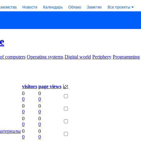
накомства
Новости
Календарь
Облако
Заметки
Все проекты
e
 of computers
Operating systems
Digital world
Periphery
Programming
visitors
page views
0
0
0
0
0
0
0
0
0
0
0
0
материалы
0
0
0
0