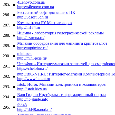
4Lenovo.com.ua
285.
https://4lenovo.com.ua
Бесплатный софт для вашего ПК
286.
http://3dsoft.3dn.ru
Компьютеры БУ Магнитогорск
287.
http://m174.ru
Ицамна - лаборатория голографической рекламы
288.
http://itzamna.ru/
Магазин оборудования для майнинга криптовалют
289.
https://optimine.ru/
mini-pcie
290.
http://mini-pcie.ru/
ЧелоФон - Интернет-магазин запчастей для смартфоно
291.
https://chelofon.ru/
http://BiC-NT.RU: Интернет-Магазин Компьютерной Т
292.
http://www.bic-nt.ru
Istok, Исток-Магазин электроники и компьютеров
293.
http://istok.kiev.ua
Ваш Гид по Ноутбукам - информационный портал
294.
http://nb-guide.info
fdd48
295.
http://fdd48.narod.ru/