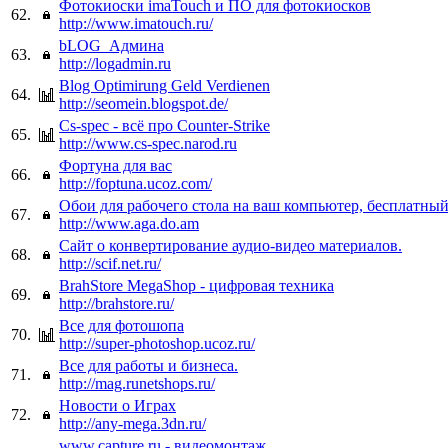
Фотокиоски imaTouch и ПО для фотокиосков
62.
http://www.imatouch.ru/
bLOG_Админа
63.
http://logadmin.ru
Blog Optimirung Geld Verdienen
64.
http://seomein.blogspot.de/
Cs-spec - всё про Counter-Strike
65.
http://www.cs-spec.narod.ru
Фортуна для вас
66.
http://foptuna.ucoz.com/
Обои для рабочего стола на ваш компьютер, бесплатный 
67.
http://www.aga.do.am
Сайт о конвертирование аудио-видео материалов.
68.
http://scif.net.ru/
BrahStore MegaShop - цифровая техника
69.
http://brahstore.ru/
Все для фотошопа
70.
http://super-photoshop.ucoz.ru/
Все для работы и бизнеса.
71.
http://mag.runetshops.ru/
Новости о Играх
72.
http://any-mega.3dn.ru/
www.capture.ru - видеомонтаж.