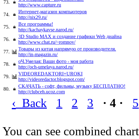
73.
http://www.capture.ru
Интернет-магазин компьютеров
74.
http://nix29.ru/
Все программы!
75.
http://kachaykavse.narod.ru/
3D Studio MAX и создание графики Web диайна
76.
http://www.chat.ru/~romnov/
Товары из китая напрямую от производителя.
77.
http://in-magazin.ru/
оЧ.Умелая: Ваши фото - моя работа
78.
http://och-umelaya.narod.ru/
VIDEOREDAKTORI+UROKI
79.
http://videoredactor.blogspot.com/
СКАЧАТЬ - софт, фильмы, музыку БЕСПЛАТНО!
80.
http://clubceh.ucoz.com
‹
Back
1
2
3
· 4 ·
5
You can see combined chart