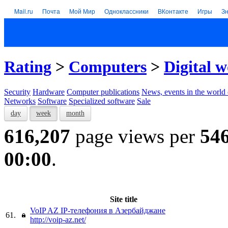
Mail.ru
Почта
Мой Мир
Одноклассники
ВКонтакте
Игры
З
Rating
>
Computers
>
Digital w
Security
Hardware
Computer publications
News, events in the world
Networks
Software
Specialized software
Sale
day
week
month
616,207
page views per
54
00:00
.
Site title
VoIP AZ IP-телефония в Азербайджане
61.
http://voip-az.net/