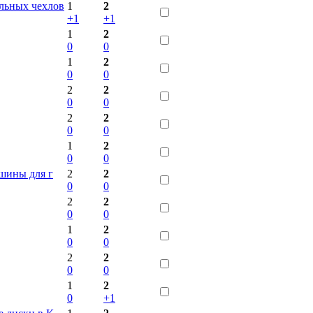
льных чехлов
1
2
+1
+1
1
2
0
0
1
2
0
0
2
2
0
0
2
2
0
0
1
2
0
0
 шины для г
2
2
0
0
2
2
0
0
1
2
0
0
2
2
0
0
1
2
0
+1