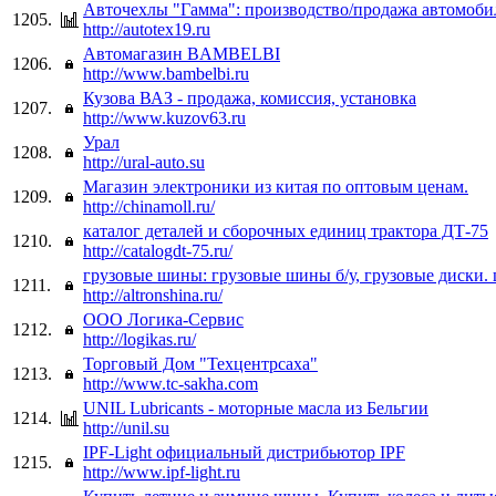
Авточехлы "Гамма": производство/продажа автомоби
1205.
http://autotex19.ru
Автомагазин BAMBELBI
1206.
http://www.bambelbi.ru
Кузова ВАЗ - продажа, комиссия, установка
1207.
http://www.kuzov63.ru
Урал
1208.
http://ural-auto.su
Магазин электроники из китая по оптовым ценам.
1209.
http://chinamoll.ru/
каталог деталей и сборочных единиц трактора ДТ-75
1210.
http://catalogdt-75.ru/
грузовые шины: грузовые шины б/у, грузовые диски.
1211.
http://altronshina.ru/
ООО Логика-Сервис
1212.
http://logikas.ru/
Торговый Дом "Техцентрсаха"
1213.
http://www.tc-sakha.com
UNIL Lubricants - моторные масла из Бельгии
1214.
http://unil.su
IPF-Light официальный дистрибьютор IPF
1215.
http://www.ipf-light.ru