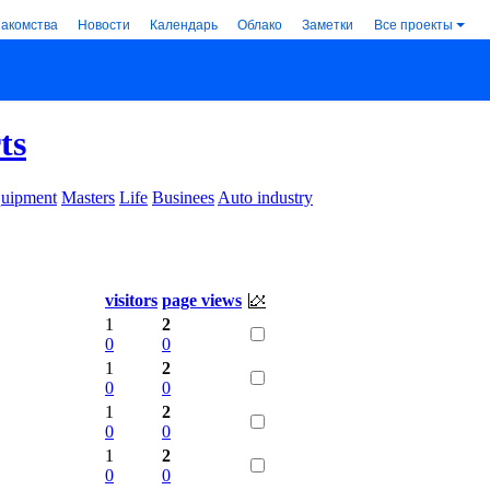
накомства
Новости
Календарь
Облако
Заметки
Все проекты
ts
uipment
Masters
Life
Businees
Auto industry
visitors
page views
1
2
0
0
1
2
0
0
1
2
0
0
1
2
0
0