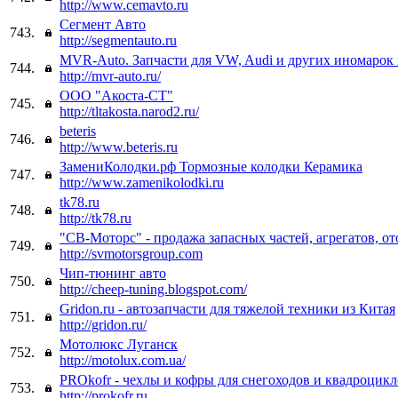
http://www.cemavto.ru
Сегмент Авто
743.
http://segmentauto.ru
MVR-Auto. Запчасти для VW, Audi и других иномарок
744.
http://mvr-auto.ru/
ООО "Акоста-СТ"
745.
http://tltakosta.narod2.ru/
beteris
746.
http://www.beteris.ru
ЗамениКолодки.рф Тормозные колодки Керамика
747.
http://www.zamenikolodki.ru
tk78.ru
748.
http://tk78.ru
"СВ-Моторс" - продажа запасных частей, агрегатов, о
749.
http://svmotorsgroup.com
Чип-тюнинг авто
750.
http://cheep-tuning.blogspot.com/
Gridon.ru - автозапчасти для тяжелой техники из Китая
751.
http://gridon.ru/
Мотолюкс Луганск
752.
http://motolux.com.ua/
PROkofr - чехлы и кофры для снегоходов и квадроцик
753.
http://prokofr.ru