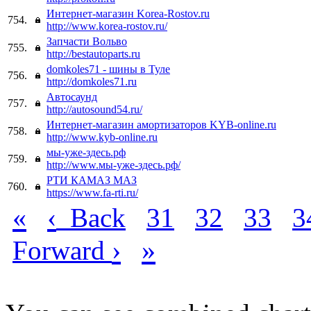
Интернет-магазин Korea-Rostov.ru
754.
http://www.korea-rostov.ru/
Запчасти Вольво
755.
http://bestautoparts.ru
domkoles71 - шины в Туле
756.
http://domkoles71.ru
Автосаунд
757.
http://autosound54.ru/
Интернет-магазин амортизаторов KYB-online.ru
758.
http://www.kyb-online.ru
мы-уже-здесь.рф
759.
http://www.мы-уже-здесь.рф/
РТИ КАМАЗ МАЗ
760.
https://www.fa-rti.ru/
«
‹
Back
31
32
33
3
›
»
Forward