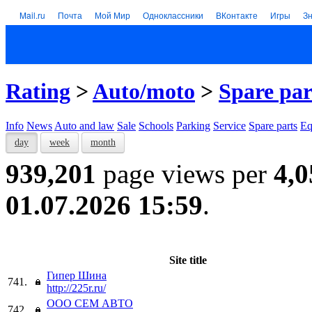
Mail.ru
Почта
Мой Мир
Одноклассники
ВКонтакте
Игры
З
Rating
>
Auto/moto
>
Spare par
Info
News
Auto and law
Sale
Schools
Parking
Service
Spare parts
Eq
day
week
month
939,201
page views per
4,0
01.07.2026 15:59
.
Site title
Гипер Шина
741.
http://225r.ru/
ООО СЕМ АВТО
742.