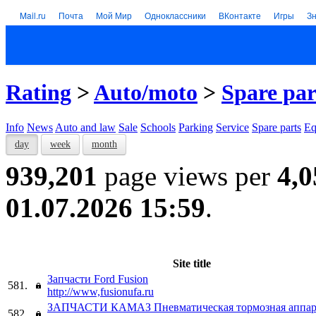
Mail.ru
Почта
Мой Мир
Одноклассники
ВКонтакте
Игры
З
Rating
>
Auto/moto
>
Spare par
Info
News
Auto and law
Sale
Schools
Parking
Service
Spare parts
Eq
day
week
month
939,201
page views per
4,0
01.07.2026 15:59
.
Site title
Запчасти Ford Fusion
581.
http://www,fusionufa.ru
ЗАПЧАСТИ КАМАЗ Пневматическая тормозная аппа
582.