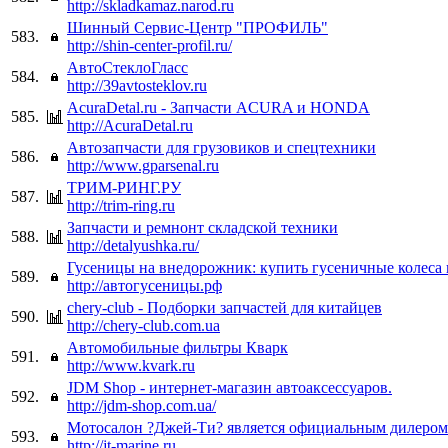
http://skladkamaz.narod.ru
Шинный Сервис-Центр "ПРОФИЛЬ"
583.
http://shin-center-profil.ru/
АвтоСтеклоГласс
584.
http://39avtosteklov.ru
AcuraDetal.ru - Запчасти ACURA и HONDA
585.
http://AcuraDetal.ru
Автозапчасти для грузовиков и спецтехники
586.
http://www.gparsenal.ru
ТРИМ-РИНГ.РУ
587.
http://trim-ring.ru
Запчасти и ремнонт складской техники
588.
http://detalyushka.ru/
Гусеницы на внедорожник: купить гусеничные колеса
589.
http://автогусеницы.рф
chery-club - Подборки запчастей для китайцев
590.
http://chery-club.com.ua
Автомобильные фильтры Кварк
591.
http://www.kvark.ru
JDM Shop - интернет-магазин автоаксессуаров.
592.
http://jdm-shop.com.ua/
Мотосалон ?Джей-Ти? является официальным дилером
593.
http://jt-marine.ru