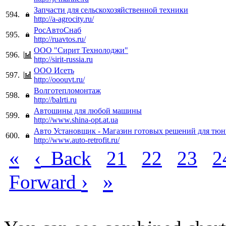
Запчасти для сельскохозяйственной техники
594.
http://a-agrocity.ru/
РосАвтоСнаб
595.
http://ruavtos.ru/
ООО "Сирит Технолоджи"
596.
http://sirit-russia.ru
ООО Исеть
597.
http://ooouvt.ru/
Волготепломонтаж
598.
http://balrti.ru
Автошины для любой машины
599.
http://www.shina-opt.at.ua
Авто Установщик - Магазин готовых решений для тюн
600.
http://www.auto-retrofit.ru/
«
‹
Back
21
22
23
2
›
»
Forward