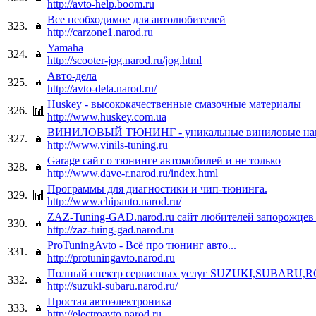
http://avto-help.boom.ru
Все необходимое для автолюбителей
323.
http://carzone1.narod.ru
Yamaha
324.
http://scooter-jog.narod.ru/jog.html
Авто-дела
325.
http://avto-dela.narod.ru/
Huskey - высококачественные смазочные материалы
326.
http://www.huskey.com.ua
ВИНИЛОВЫЙ ТЮНИНГ - уникальные виниловые накл
327.
http://www.vinils-tuning.ru
Garage сайт о тюнинге автомобилей и не только
328.
http://www.dave-r.narod.ru/index.html
Программы для диагностики и чип-тюнинга.
329.
http://www.chipauto.narod.ru/
ZAZ-Tuning-GAD.narod.ru сайт любителей запорожцев
330.
http://zaz-tuing-gad.narod.ru
ProTuningAvto - Всё про тюнинг авто...
331.
http://protuningavto.narod.ru
Полный спектр сервисных услуг SUZUKI,SUBARU,
332.
http://suzuki-subaru.narod.ru/
Простая автоэлектроника
333.
http://electroavto.narod.ru