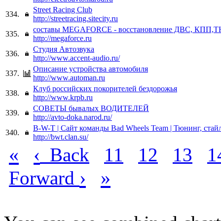
Street Racing Club
334.
http://streetracing.sitecity.ru
составы MEGAFORCE - восстановление ДВС, КПП,
335.
http://megaforce.ru
Студия Автозвука
336.
http://www.accent-audio.ru/
Описание устройства автомобиля
337.
http://www.automan.ru
Клуб российских покорителей бездорожья
338.
http://www.krpb.ru
СОВЕТЫ бывалых ВОДИТЕЛЕЙ
339.
http://avto-doka.narod.ru/
B-W-T | Сайт команды Bad Wheels Team | Тюнинг, стайли
340.
http://bwt.clan.su/
«
‹
Back
11
12
13
1
›
»
Forward