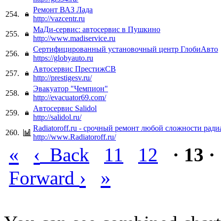
Ремонт ВАЗ Лада
254.
http://vazcentr.ru
МаДи-сервис: автосервис в Пушкино
255.
http://www.madiservice.ru
Сертифицированный установочный центр ГлобиАвто
256.
https://globyauto.ru
Автосервис ПрестижСВ
257.
http://prestigesv.ru/
Эвакуатор "Чемпион"
258.
http://evacuator69.com/
Автосервис Salidol
259.
http://salidol.ru/
Radiatoroff.ru - срочный ремонт любой сложности ради
260.
http://www.Radiatoroff.ru/
«
‹
Back
11
12
· 13 ·
›
»
Forward