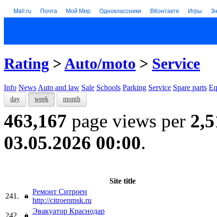
Mail.ru
Почта
Мой Мир
Одноклассники
ВКонтакте
Игры
З
Rating
>
Auto/moto
>
Service
Info
News
Auto and law
Sale
Schools
Parking
Service
Spare parts
Eq
day
week
month
463,167
page views per
2,5
03.05.2026 00:00
.
Site title
Ремонт Ситроен
241.
http://citroenmsk.ru
Эвакуатор Краснодар
242.