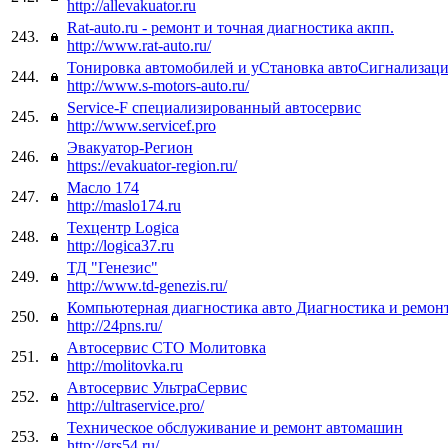
http://allevakuator.ru
Rat-auto.ru - ремонт и точная диагностика акпп.
243.
http://www.rat-auto.ru/
Тонировка автомобилей и уСтановка автоСигнализац
244.
http://www.s-motors-auto.ru/
Service-F специализированный автосервис
245.
http://www.servicef.pro
Эвакуатор-Регион
246.
https://evakuator-region.ru/
Масло 174
247.
http://maslo174.ru
Техцентр Logica
248.
http://logica37.ru
ТД "Генезис"
249.
http://www.td-genezis.ru/
Компьютерная диагностика авто Диагностика и ремон
250.
http://24pns.ru/
Автосервис СТО Молитовка
251.
http://molitovka.ru
Автосервис УльтраСервис
252.
http://ultraservice.pro/
Техническое обслуживание и ремонт автомашин
253.
http://grs54.ru/