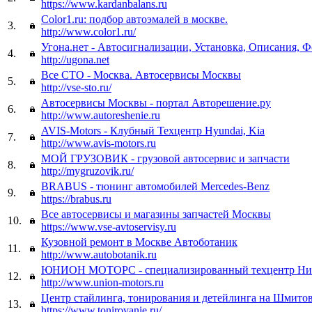
https://www.kardanbalans.ru
Color1.ru: подбор автоэмалей в москве.
3.
http://www.color1.ru/
Угона.нет - Автосигнализации, Установка, Описания, 
4.
http://ugona.net
Все СТО - Москва. Автосервисы Москвы
5.
http://vse-sto.ru/
Автосервисы Москвы - портал Авторешение.ру
6.
http://www.autoreshenie.ru
AVIS-Motors - Клубный Техцентр Hyundai, Kia
7.
http://www.avis-motors.ru
МОЙ ГРУЗОВИК - грузовой автосервис и запчасти
8.
http://mygruzovik.ru/
BRABUS - тюнинг автомобилей Mercedes-Benz
9.
https://brabus.ru
Все автосервисы и магазины запчастей Москвы
10.
https://www.vse-avtoservisy.ru
Кузовной ремонт в Москве Автоботаник
11.
http://www.autobotanik.ru
ЮНИОН МОТОРС - специализированный техцентр Ни
12.
http://www.union-motors.ru
Центр стайлинга, тонирования и детейлинга на Шмитов
13.
https://www.tonirovanie.ru/