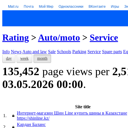
Mail.ru
Почта
Мой Мир
Одноклассники
ВКонтакте
Игры
З
Rating
>
Auto/moto
>
Service
Info
News
Auto and law
Sale
Schools
Parking
Service
Spare parts
Eq
day
week
month
135,452
page views per
2,5
03.05.2026 00:00
.
Site title
Интернет-магазин Шин Line купить шины в Казахстане
1.
https://shinline.kz/
Кардан Баланс
2.