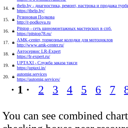
thelp.by - диагностика, ремонт, настрока и продажа турб
14.
https://thelp.by/
Резиновая Подкова
15.
http://r-podkova.ru
Pitstop - сеть шиномонтажных мастерских в спб.
16.
https://pitstop78.ru/
AMK-center, тормозные колодки для мотоциклов
17.
http://www.amk-center.ru/
Автосервис LR-Expert
18.
https://lr-expert.ru/
UPTAXI - Служба заказа такси
19.
https://uptaxi.in/
automig.services
20.
https://automig.services/
· 1 ·
2
3
4
5
6
7
You can see combined chart