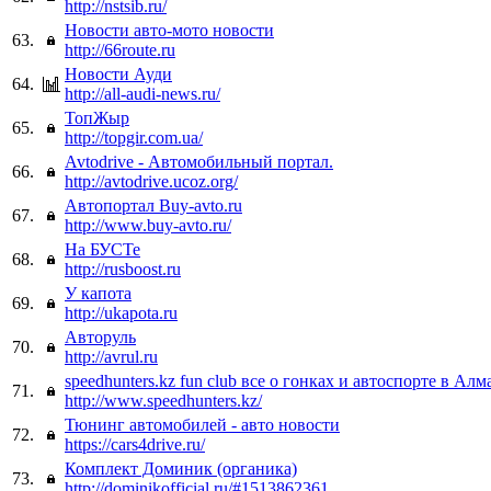
http://nstsib.ru/
Новости авто-мото новости
63.
http://66route.ru
Новости Ауди
64.
http://all-audi-news.ru/
ТопЖыр
65.
http://topgir.com.ua/
Avtodrive - Автомобильный портал.
66.
http://avtodrive.ucoz.org/
Автопортал Buy-avto.ru
67.
http://www.buy-avto.ru/
На БУСТе
68.
http://rusboost.ru
У капота
69.
http://ukapota.ru
Авторуль
70.
http://avrul.ru
speedhunters.kz fun club все о гонках и автоспорте в Ал
71.
http://www.speedhunters.kz/
Тюнинг автомобилей - авто новости
72.
https://cars4drive.ru/
Комплект Доминик (органика)
73.
http://dominikofficial.ru/#1513862361