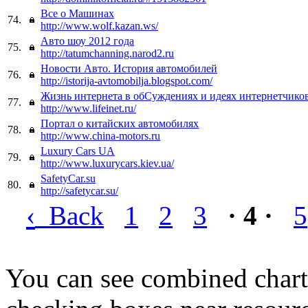
Все о Машинах
74.
http://www.wolf.kazan.ws/
Авто шоу 2012 года
75.
http://tatumchanning.narod2.ru
Новости Авто. История автомобилей
76.
http://istorija-avtomobilja.blogspot.com/
Жизнь интернета в обСуждениях и идеях интернетчико
77.
http://www.lifeinet.ru/
Портал о китайских автомобилях
78.
http://www.china-motors.ru
Luxury Cars UA
79.
http://www.luxurycars.kiev.ua/
SafetyCar.su
80.
http://safetycar.su/
‹
Back
1
2
3
· 4 ·
5
You can see combined chart