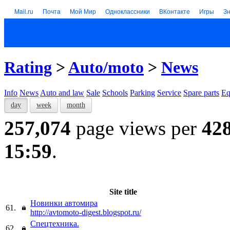
Mail.ru
Почта
Мой Мир
Одноклассники
ВКонтакте
Игры
З
Rating
>
Auto/moto
>
News
Info
News
Auto and law
Sale
Schools
Parking
Service
Spare parts
Eq
day
week
month
257,074
page views per
42
15:59
.
Site title
Новинки автомира
61.
http://avtomoto-digest.blogspot.ru/
Спецтехника.
62.