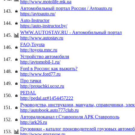
http://www.motolife.mk.ua
Автомобильный портал России / Avtoauto.ru
143.
https://avtoauto.ru/
Auto-Instructor
144.
https://auto-instructor.by/
WWW.AUTOSTAV.RU - Автомобильный портал
145.
http://www.autostav.ru
FAQ-Toyota
146.
http://toyota.mnc.ru
Устройство автомобиля
147.
http://avtomobil-1.ru/
Ford в России: как выжить?
148.
http://www.ford77.ru
Про тачки
149.
http://protachki.ucoz.ru
PEDAL
150.
http://pedal.az#1454457222
Руководства, инструкции, мануалы, справочники, эле
151.
http://autobook.auto777club.ru
Авторадиоканал г.Ставрополя АРК Ставрополь
152.
http://ark26.ru
Грузовики - каталог производителей грузовых автомо
153.
http://www.gruzavoe.ru