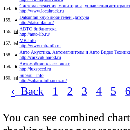
Система слежения, мониторига, управления автотран
154.
http://www.localtrack.ru
Datsunfan клуб любителей Датсуна
155.
http://datsunfan.ru/
АВТО библиотека
156.
http://auto-lib.ru/
MB-Info
157.
http://www.mb-info.ru
Авто Акустика, Автомагнитолы и Авто Видео Техник
158.
http://carzvuk.narod.ru
Автомобили класса люкс
159.
http://luxspeed.ru
Subaru - info
160.
http://subaru-info.ucoz.ru/
‹
Back
1
2
3
4
5
You can see combined chart