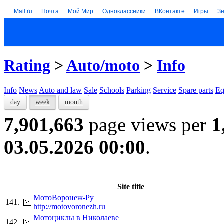
Mail.ru
Почта
Мой Мир
Одноклассники
ВКонтакте
Игры
З
Rating
>
Auto/moto
>
Info
Info
News
Auto and law
Sale
Schools
Parking
Service
Spare parts
Eq
day
week
month
7,901,663
page views per
1
03.05.2026 00:00
.
Site title
МотоВоронеж-Ру
141.
http://motovoronezh.ru
Мотоциклы в Николаеве
142.