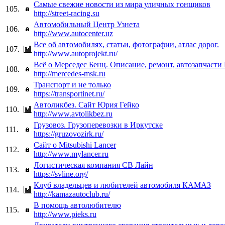
Самые свежие новости из мира уличных гонщиков
105.
http://street-racing.su
Автомобильный Центр Узнета
106.
http://www.autocenter.uz
Все об автомобилях, статьи, фотографии, атлас дорог.
107.
http://www.autoprojekt.ru/
Всё о Мерседес Бенц. Описание, ремонт, автозапчасти
108.
http://mercedes-msk.ru
Транспорт и не только
109.
https://transportinet.ru/
Автоликбез. Cайт Юрия Гейко
110.
http://www.avtolikbez.ru
Грузовоз. Грузоперевозки в Иркутске
111.
https://gruzovozirk.ru/
Сайт о Mitsubishi Lancer
112.
http://www.mylancer.ru
Логистическая компания СВ Лайн
113.
https://svline.org/
Клуб владельцев и любителей автомобиля КАМАЗ
114.
http://kamazautoclub.ru/
В помощь автолюбителю
115.
http://www.pieks.ru