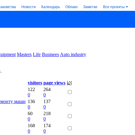
накомства
Новости
Календарь
Облако
Заметки
Все проекты
uipment
Masters
Life
Businees
Auto industry
0
.
visitors
page views
122
264
0
0
емонту маши
136
137
0
0
60
218
0
0
168
174
0
0