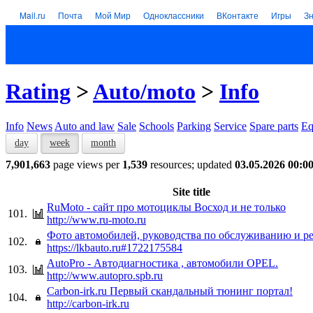
Mail.ru
Почта
Мой Мир
Одноклассники
ВКонтакте
Игры
З
Rating
>
Auto/moto
>
Info
Info
News
Auto and law
Sale
Schools
Parking
Service
Spare parts
Eq
day
week
month
7,901,663
page views per
1,539
resources; updated
03.05.2026 00:0
Site title
RuMoto - сайт про мотоциклы Восход и не только
101.
http://www.ru-moto.ru
Фото автомобилей, руководства по обслуживанию и р
102.
https://lkbauto.ru#1722175584
AutoPro - Автодиагностика , автомобили OPEL.
103.
http://www.autopro.spb.ru
Carbon-irk.ru Первый скандальный тюнинг портал!
104.
http://carbon-irk.ru