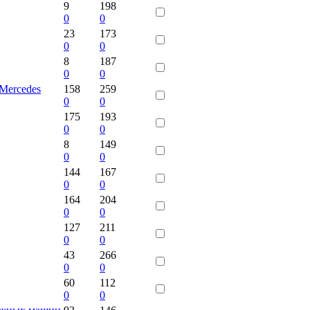
9
198
0
0
23
173
0
0
8
187
0
0
 Mercedes
158
259
0
0
175
193
0
0
8
149
0
0
144
167
0
0
164
204
0
0
127
211
0
0
43
266
0
0
60
112
0
0