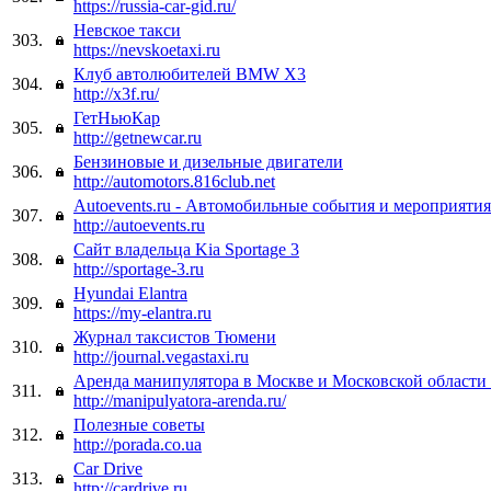
https://russia-car-gid.ru/
Невское такси
303.
https://nevskoetaxi.ru
Клуб автолюбителей BMW X3
304.
http://x3f.ru/
ГетНьюКар
305.
http://getnewcar.ru
Бензиновые и дизельные двигатели
306.
http://automotors.816club.net
Autoevents.ru - Автомобильные события и мероприятия
307.
http://autoevents.ru
Сайт владельца Kia Sportage 3
308.
http://sportage-3.ru
Hyundai Elantra
309.
https://my-elantra.ru
Журнал таксистов Тюмени
310.
http://journal.vegastaxi.ru
Аренда манипулятора в Москве и Московской области 
311.
http://manipulyatora-arenda.ru/
Полезные советы
312.
http://porada.co.ua
Car Drive
313.
http://cardrive.ru