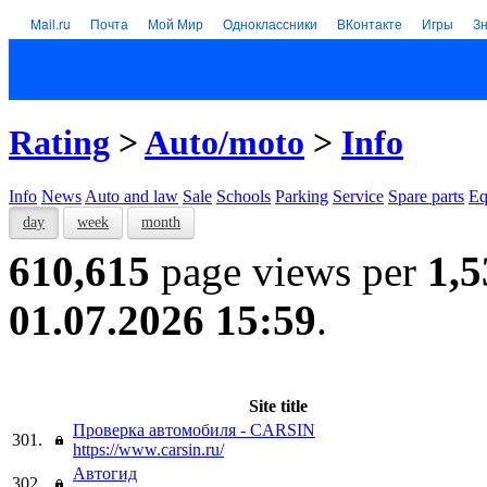
Mail.ru
Почта
Мой Мир
Одноклассники
ВКонтакте
Игры
З
Rating
>
Auto/moto
>
Info
Info
News
Auto and law
Sale
Schools
Parking
Service
Spare parts
Eq
day
week
month
610,615
page views per
1,5
01.07.2026 15:59
.
Site title
Проверка автомобиля - CARSIN
301.
https://www.carsin.ru/
Автогид
302.