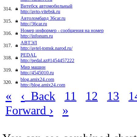
Витебск автомобильный
314.
http://avto-vitebsk.ru
Автоломбард 36car.ru
315.
http://36car.ru
Номер информер - сообщения на номер
316.
http://infonum.ru
АВТЭЛ
317.
http://avtel-tomsk.narod.ru/
PEDAL
318.
http://pedal.az#1454457222
Мир машин
319.
http://4545010.ru
blog.amix24.com
320.
http://blog.amix24.com
«
‹
Back
11
12
13
1
›
»
Forward