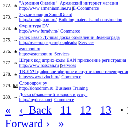
"Армения Онлайн". Армянский интернет магазин
272.
http://www.armeniaonline.ru
|
E-Ccommerce
Звукоизоляция SoundGuard
273.
http://soundguard.ru/
|
Building materials and construction
Фурнитура DV
274.
http://www.furndv.ru/
|
Commerce
Зелек Базар-Лучшая доска объявлений Зеленограда
275.
http://зеленоград-инфо.рф/ads/
|
Services
asremont.ru
276.
https://asremont.ru
|
Services
Штрих код штрих-коды EAN присвоение регистрация
277.
http://www.rosscan.ru
|
Services
ТВ-ЛУЧ цифровое эфирное и спутниковое телевидени
278.
https://www.tvluch.ru/
|
Commerce
Слонодром.ру
279.
http://slonodrom.ru
|
Business Training
Доска объявлений товаров и услуг
280.
http://mydoska.net
|
Commerce
«
‹
Back
11
12
13
·
›
»
Forward