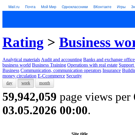
Mail.ru
Почта
Мой Мир
Одноклассники
ВКонтакте
Игры
З
Rating
>
Business wo
Analytical materials
Audit and accounting
Banks and exchange office
business world
Business Training
Operations with real estate
Support 
Business
Communication, communication operators
Insurance
Buildi
money circulation
E-Ccommerce
Security
day
week
month
59,942,059
page views per
03.05.2026 00:00
.
Site title