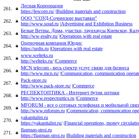
Лесная Корпорация
261.
https://lescorp.ru/
|
Building materials and construction
ООО "СОУД-Сочинские выставки"
262.
http://www.soud.ru
|
Advertising and Exhibition Business
Белые Ветры. Дома, участки, таунхаусы Киевское, Кал
263.
http://ww-realty.ru/
|
Operations with real estate
Оценочная компания Юрдис
264.
https://urdis.ru
|
Operations with real estate
www.welteks.ru
265.
http://welteks.ru/
|
Commerce
MCN telecom - весь спектр услуг связи для бизнеса
266.
http://www.mcn.ru/
|
Communication, communication operat
Pack-store.ru
267.
http://www.pack-store.ru/
|
Commerce
РЕСПЕКТОПТИКА - Интернет бутик оптики
268.
http://www.respectoptics.ru
|
Commerce
MFORUM - все о сотовых телефонах и мобильной свя
269.
http://www.mforum.ru
|
Communication, communication ope
yakapitalist.ru
270.
https://yakapitalist.ru/
|
Financial operations, money circulati
flagman-stroi.ru
271.
https://flagman-stroi.ru
|
Building materials and construction