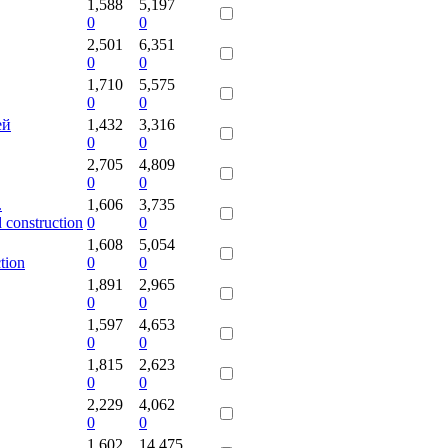
1,588
5,197
0
0
2,501
6,351
0
0
1,710
5,575
0
0
ей
1,432
3,316
0
0
2,705
4,809
0
0
.
1,606
3,735
d construction
0
0
1,608
5,054
tion
0
0
1,891
2,965
0
0
1,597
4,653
0
0
1,815
2,623
0
0
2,229
4,062
0
0
1,602
14,475