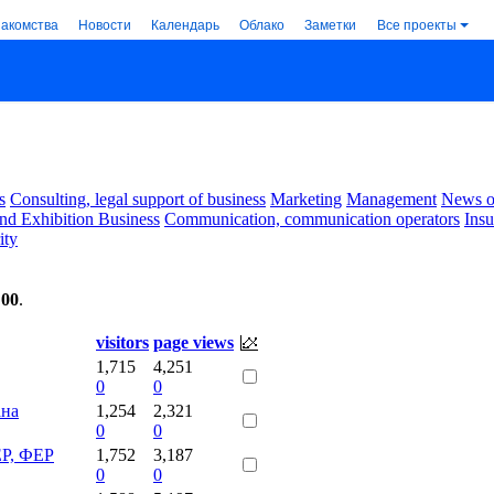
накомства
Новости
Календарь
Облако
Заметки
Все проекты
s
Consulting, legal support of business
Marketing
Management
News of
nd Exhibition Business
Communication, communication operators
Ins
ity
:00
.
visitors
page views
1,715
4,251
0
0
ана
1,254
2,321
0
0
ЕР, ФЕР
1,752
3,187
0
0