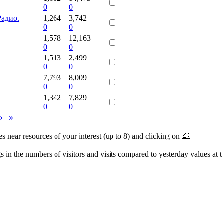
0
0
Радио.
1,264
3,742
0
0
1,578
12,163
0
0
1,513
2,499
0
0
7,793
8,009
0
0
1,342
7,829
0
0
›
»
near resources of your interest (up to 8) and clicking on
 in the numbers of visitors and visits compared to yesterday values at 