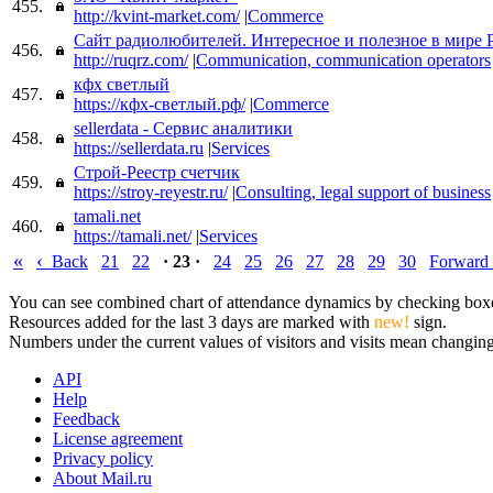
455.
http://kvint-market.com/
|
Commerce
Сайт радиолюбителей. Интересное и полезное в мире 
456.
http://ruqrz.com/
|
Communication, communication operators
кфх светлый
457.
https://кфх-светлый.рф/
|
Commerce
sellerdata - Сервис аналитики
458.
https://sellerdata.ru
|
Services
Строй-Реестр счетчик
459.
https://stroy-reyestr.ru/
|
Consulting, legal support of business
tamali.net
460.
https://tamali.net/
|
Services
«
‹
Back
21
22
· 23 ·
24
25
26
27
28
29
30
Forward
You can see combined chart of attendance dynamics by checking boxes 
Resources added for the last 3 days are marked with
new!
sign.
Numbers under the current values of visitors and visits mean changings
API
Help
Feedback
License agreement
Privacy policy
About Mail.ru