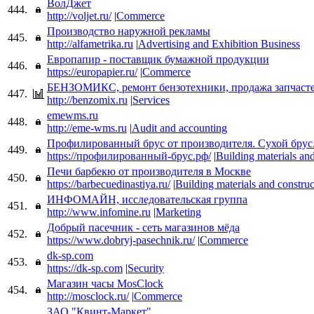
ВолДжет
444.
http://voljet.ru/
|
Commerce
Производство наружной рекламы
445.
http://alfametrika.ru
|
Advertising and Exhibition Business
Европапир - поставщик бумажной продукции
446.
https://europapier.ru/
|
Commerce
БЕНЗОМИКС, ремонт бензотехники, продажа запчаст
447.
http://benzomix.ru
|
Services
emewms.ru
448.
http://eme-wms.ru
|
Audit and accounting
Профилированный брус от производителя. Сухой брус
449.
https://профилированный-брус.рф/
|
Building materials an
Печи барбекю от производителя в Москве
450.
https://barbecuedinastiya.ru/
|
Building materials and construc
ИНФОМАЙН, исследовательская группа
451.
http://www.infomine.ru
|
Marketing
Добрый пасечник - сеть магазинов мёда
452.
https://www.dobryj-pasechnik.ru/
|
Commerce
dk-sp.com
453.
https://dk-sp.com
|
Security
Магазин часы MosClock
454.
http://mosclock.ru/
|
Commerce
ЗАО "Квинт-Маркет"