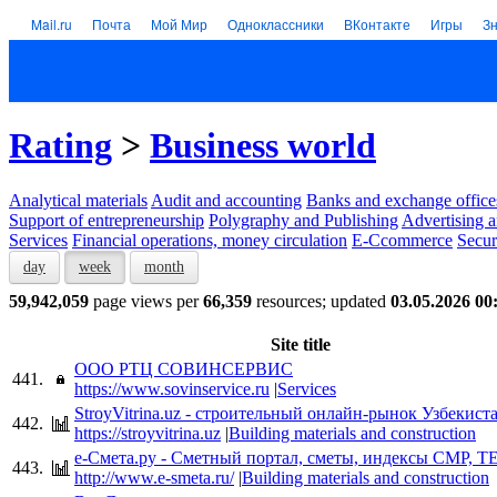
Mail.ru
Почта
Мой Мир
Одноклассники
ВКонтакте
Игры
З
Rating
>
Business world
Analytical materials
Audit and accounting
Banks and exchange office
Support of entrepreneurship
Polygraphy and Publishing
Advertising a
Services
Financial operations, money circulation
E-Ccommerce
Secur
day
week
month
59,942,059
page views per
66,359
resources; updated
03.05.2026 00
Site title
ООО РТЦ СОВИНСЕРВИС
441.
https://www.sovinservice.ru
|
Services
StroyVitrina.uz - строительный онлайн-рынок Узбекист
442.
https://stroyvitrina.uz
|
Building materials and construction
e-Смета.ру - Сметный портал, сметы, индексы СМР, Т
443.
http://www.e-smeta.ru/
|
Building materials and construction