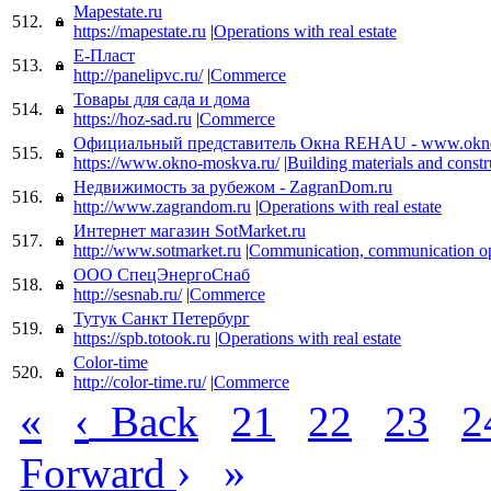
Mapestate.ru
512.
https://mapestate.ru
|
Operations with real estate
Е-Пласт
513.
http://panelipvc.ru/
|
Commerce
Товары для сада и дома
514.
https://hoz-sad.ru
|
Commerce
Официальный представитель Окна REHAU - www.okno
515.
https://www.okno-moskva.ru/
|
Building materials and constr
Недвижимость за рубежом - ZagranDom.ru
516.
http://www.zagrandom.ru
|
Operations with real estate
Интернет магазин SotMarket.ru
517.
http://www.sotmarket.ru
|
Communication, communication op
ООО СпецЭнергоСнаб
518.
http://sesnab.ru/
|
Commerce
Тутук Санкт Петербург
519.
https://spb.totook.ru
|
Operations with real estate
Color-time
520.
http://color-time.ru/
|
Commerce
«
‹
Back
21
22
23
2
›
»
Forward