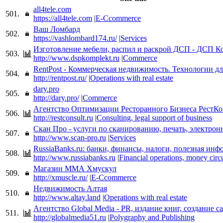
all4tele.com
501.
https://all4tele.com
|
E-Ccommerce
Ваш Ломбард
502.
https://vashlombard174.ru/
|
Services
Изготовление мебели, распил и раскрой ДСП - ДСП К
503.
http://www.dspkomplekt.ru
|
Commerce
RentPost - Коммерческая недвижимость. Технологии дл
504.
http://rentpost.ru/
|
Operations with real estate
dary.pro
505.
http://dary.pro/
|
Commerce
Агентство Оптимизации Ресторанного Бизнеса РестКо
506.
http://restconsult.ru
|
Consulting, legal support of business
Скан Про - услуги по сканированию, печать, электро
507.
http://www.scan-pro.ru
|
Services
RussiaBanks.ru: банки, финансы, налоги, полезная ин
508.
http://www.russiabanks.ru
|
Financial operations, money circ
Магазин ММА Хмускул
509.
http://xmuscle.ru/
|
E-Ccommerce
Недвижимость Алтая
510.
http://www.altay.land
|
Operations with real estate
Агентство Global Media - PR, издание книг, создание с
511.
http://globalmedia51.ru
|
Polygraphy and Publishing