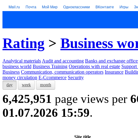
Mail.ru
Почта
Мой Мир
Одноклассники
ВКонтакте
Игры
З
Rating
>
Business wo
Analytical materials
Audit and accounting
Banks and exchange office
business world
Business Training
Operations with real estate
Support 
Business
Communication, communication operators
Insurance
Buildi
money circulation
E-Ccommerce
Security
day
week
month
6,425,951
page views per
6
01.07.2026 15:59
.
Site title