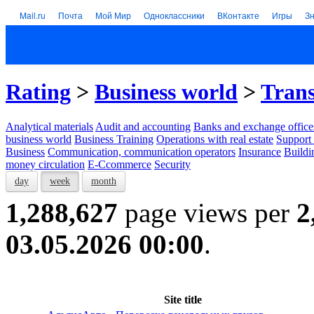
Mail.ru
Почта
Мой Мир
Одноклассники
ВКонтакте
Игры
З
Rating
>
Business world
>
Tran
Analytical materials
Audit and accounting
Banks and exchange office
business world
Business Training
Operations with real estate
Support 
Business
Communication, communication operators
Insurance
Buildi
money circulation
E-Ccommerce
Security
day
week
month
1,288,627
page views per
2
03.05.2026 00:00
.
Site title