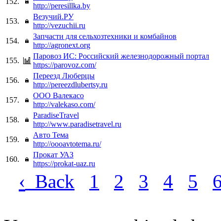
152.
http://peresillka.by
Везучий.РУ
153.
http://vezuchii.ru
Запчасти для сельхозтехники и комбайнов
154.
http://agronext.org
Паровоз ИС: Российский железнодорожный портал
155.
https://parovoz.com/
Переезд Люберцы
156.
http://pereezdlubertsy.ru
ООО Валекасо
157.
http://valekaso.com/
ParadiseTravel
158.
http://www.paradisetravel.ru
Авто Тема
159.
http://oooavtotema.ru/
Прокат УАЗ
160.
https://prokat-uaz.ru
‹
Back
1
2
3
4
5