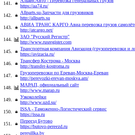
АльянсАвто - Перевозка генеральных грузов
141.
https://aa74.ru/
Allparts.su-Запчасти для грузовиков
142.
http://allparts.su
АВИА ТРАНС КАРГО Авиа перевозка грузов самолёт
143.
http://atcargo.net/
ЗАО "Русский Регистр"
144.
http://www.rusregister.com
Транспортная компания Авизация (грузоперевозки и л
145.
https://avizacia.ru/
Трансфер Кострома - Москва
146.
http://transfer-kostroma.ru
Грузоперевозки по Ереван-Москва-Ереван
147.
http://perevozki-erevan-moskva.am/
МАРАП, официальный сайт
148.
http://www.marap.ru
Узкоколейки
149.
http://www.uzd.su/
ISSA - Таможенно-Логистический сервис
150.
https://issa.ru
Переезд Бутово
151.
https://butovo-pereezd.ru
peresillka.by