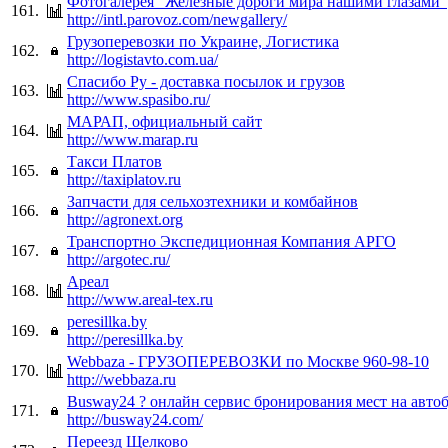
Фотогалерея "Железные дороги мира нашими глазами"
161.
http://intl.parovoz.com/newgallery/
Грузоперевозки по Украине, Логистика
162.
http://logistavto.com.ua/
Спасибо Ру - доставка посылок и грузов
163.
http://www.spasibo.ru/
МАРАП, официальный сайт
164.
http://www.marap.ru
Такси Платов
165.
http://taxiplatov.ru
Запчасти для сельхозтехники и комбайнов
166.
http://agronext.org
Транспортно Экспедиционная Компания АРГО
167.
http://argotec.ru/
Ареал
168.
http://www.areal-tex.ru
peresillka.by
169.
http://peresillka.by
Webbaza - ГРУЗОПЕРЕВОЗКИ по Москве 960-98-10
170.
http://webbaza.ru
Busway24 ? онлайн сервис бронирования мест на авто
171.
http://busway24.com/
Переезд Щелково