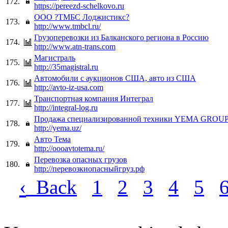
172.
https://pereezd-schelkovo.ru
ООО ?ТМБС Лоджистикс?
173.
http://www.tmbcl.ru/
Грузоперевозки из Балканского региона в Россию
174.
http://www.atn-trans.com
Магистраль
175.
http://35magistral.ru
Автомобили с аукционов США, авто из США
176.
http://avto-iz-usa.com
Транспортная компания Интеграл
177.
http://integral-log.ru
Продажа специализированной техники YEMA GROU
178.
http://yema.uz/
Авто Тема
179.
http://oooavtotema.ru/
Перевозка опасных грузов
180.
http://перевозкиопасныйгруз.рф
‹
Back
1
2
3
4
5