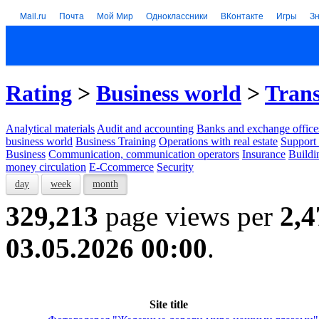
Mail.ru
Почта
Мой Мир
Одноклассники
ВКонтакте
Игры
З
Rating
>
Business world
>
Tran
Analytical materials
Audit and accounting
Banks and exchange office
business world
Business Training
Operations with real estate
Support 
Business
Communication, communication operators
Insurance
Buildi
money circulation
E-Ccommerce
Security
day
week
month
329,213
page views per
2,4
03.05.2026 00:00
.
Site title