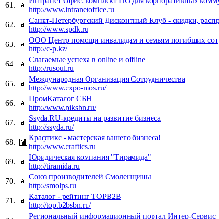
Интранет Офис: комплект ПО для корпоративных ком
61.
http://www.intranetoffice.ru
Санкт-Петербургский Дисконтный Клуб - скидки, расп
62.
http://www.spdk.ru
ООО Центр помощи инвалидам и семьям погибших сот
63.
http://c-p.kz/
Слагаемые успеха в online и offline
64.
http://rusoul.ru
Международная Организация Сотрудничества
65.
http://www.expo-mos.ru/
ПромКаталог СБН
66.
http://www.piksbn.ru/
Ssyda.RU-кредиты на развитие бизнеса
67.
http://ssyda.ru/
Крафтикс - мастерская вашего бизнеса!
68.
http://www.craftics.ru
Юридическая компания "Тирамида"
69.
http://tiramida.ru
Союз производителей Смоленщины
70.
http://smolps.ru
Каталог - рейтинг TOPB2B
71.
http://top.b2bsbn.ru/
Региональный информационный портал Интер-Сервис