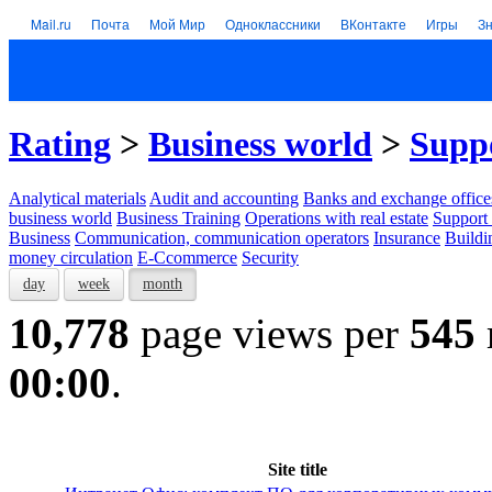
Mail.ru
Почта
Мой Мир
Одноклассники
ВКонтакте
Игры
З
Rating
>
Business world
>
Suppo
Analytical materials
Audit and accounting
Banks and exchange office
business world
Business Training
Operations with real estate
Support 
Business
Communication, communication operators
Insurance
Buildi
money circulation
E-Ccommerce
Security
day
week
month
10,778
page views per
545
00:00
.
Site title