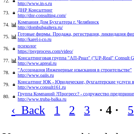
72.
http://www.in-s.ru
ДНР Консалтинг
73.
http://dnr-consulting.com/
Компания Дом Бухгалтера г. Челябинск
74.
http://dombuhgaltera.ru/
Готовые фирмы. Продажа, регистрация, ликвидация фи
75.
http://karel-i-co.ru
психолог
76.
https://psyprocess.com/video/
Консалтинговая группа "АП-Риал" ("UP-Real" Consult G
77.
http://www.apreal.ru
"Ассоциация Инженерные изыскания в строительстве"
78.
http://www.oaiis.ru
Консалтинг ЮК - Юридические, бухгалтерские услуги в
79.
http://www.consult161.ru
Группа Компаний ?Прогресс? - содружество предприни
80.
http://www.truba-balka.ru
‹
Back
1
2
3
· 4 ·
5