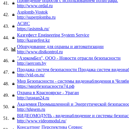
Проведение опросов с использованием полиграфа.
41.
http://www.ordal.ru
Asplomb-Vostok
42.
http://superplomba.ru
АСИС
43.
https://asismsk.ru/
Казгефест Engineering System Service
44.
http://kazgefest.kz
Оборудование для охраны и автоматизации
45.
http://www.distkontrol.ru
"АэркомБел", ООО - Новости отрасли безопасности
46.
http://aercom.by
Продажа систем безопасности Продажа систем видеона
47.
http://vid-os.ru/
Мир Безопасности - системы видеонаблюдения в Челяб
48.
https://мирбезопасности74.рф
Охрана в Красноярске - Ураган
49.
http://uragan24.ru
Академия Промышленной и Энергетической безопасно
50.
http://tdgsem.ru
ВИДЕОМОДУЛЬ - видеонаблюдение и системы безопас
51.
http://www.videomodul.ru/
Консалтинг Перспектива Сервис