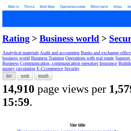
Mail.ru
Почта
Мой Мир
Одноклассники
ВКонтакте
Игры
З
Rating
>
Business world
>
Secur
Analytical materials
Audit and accounting
Banks and exchange office
business world
Business Training
Operations with real estate
Support 
Business
Communication, communication operators
Insurance
Buildi
money circulation
E-Ccommerce
Security
day
week
month
14,910
page views per
1,57
15:59
.
Site title