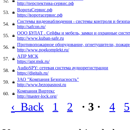
52.
http://перспектива-сервис.рф
ВоротаСервис.рф
53.
https://воротасервис.рф
Cистемы видеонаблюдения - cистемы контроля и безопа
54.
http://safcon.ru/
ООО БУЛАТ . Сейфы и мебель, замки и охранные систе
55.
http://www.kuban-safe.ru
Противопожарное оборудование, огнетушители, пожар
56.
http://www.pogkomplekt.ru/
АПР МСК
57.
https://apr.msk.ru/
AudioSPY: сетевая система аудиорегистрации
58.
https://digitals.ru/
ЗАО "Компания Безопасность"
59.
http://www.bezopasnost.ru
Компания Виртекс
60.
http://master-lock.org/
‹
Back
1
2
· 3 ·
4
5