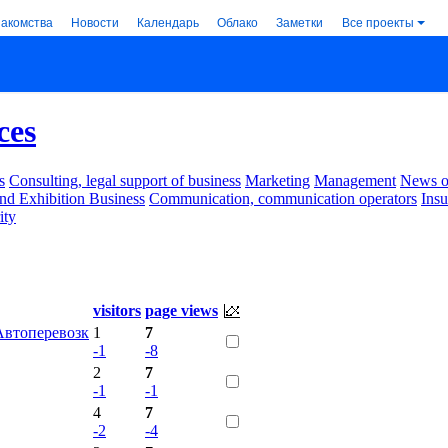
накомства
Новости
Календарь
Облако
Заметки
Все проекты
ces
s
Consulting, legal support of business
Marketing
Management
News of
nd Exhibition Business
Communication, communication operators
Ins
ity
.
visitors
page views
Автоперевозк
1
7
-1
-8
2
7
-1
-1
4
7
-2
-4