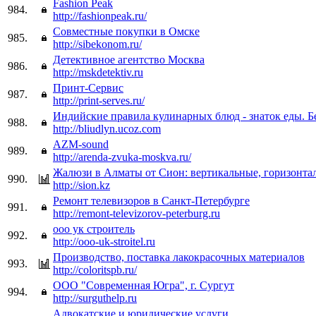
Fashion Peak
984.
http://fashionpeak.ru/
Совместные покупки в Омске
985.
http://sibekonom.ru/
Детективное агентство Москва
986.
http://mskdetektiv.ru
Принт-Сервис
987.
http://print-serves.ru/
Индийские правила кулинарных блюд - знаток еды. Б
988.
http://bliudlyn.ucoz.com
AZM-sound
989.
http://arenda-zvuka-moskva.ru/
Жалюзи в Алматы от Сион: вертикальные, горизонта
990.
http://sion.kz
Ремонт телевизоров в Санкт-Петербурге
991.
http://remont-televizorov-peterburg.ru
ооо ук строитель
992.
http://ooo-uk-stroitel.ru
Производство, поставка лакокрасочных материалов
993.
http://coloritspb.ru/
ООО "Современная Югра", г. Сургут
994.
http://surguthelp.ru
Адвокатские и юридические услуги