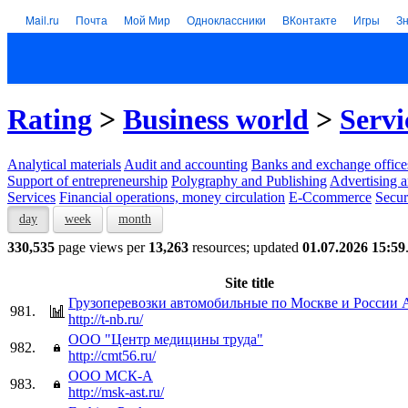
Mail.ru
Почта
Мой Мир
Одноклассники
ВКонтакте
Игры
З
Rating
>
Business world
>
Servi
Analytical materials
Audit and accounting
Banks and exchange office
Support of entrepreneurship
Polygraphy and Publishing
Advertising a
Services
Financial operations, money circulation
E-Ccommerce
Secur
day
week
month
330,535
page views per
13,263
resources; updated
01.07.2026 15:59
Site title
Грузоперевозки автомобильные по Москве и России 
981.
http://t-nb.ru/
ООО "Центр медицины труда"
982.
http://cmt56.ru/
ООО МСК-А
983.
http://msk-ast.ru/