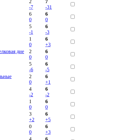
2
7
-7
-31
6
6
0
0
5
6
-1
-3
1
6
0
+3
елковая дие
2
6
0
0
5
6
-6
-5
льные
2
6
0
+1
4
6
-2
-2
1
6
0
0
3
6
+2
+5
0
6
0
+3
4
6