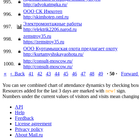
995.
http://advokatmgka.ru/
ООО СК Имхотеп
996.
http://skimhotep.oml.ru
Электромонтажные работы
997.
http://elektrik2206.narod.ru
zemstroy35.ru
998.
https://zemstroy35.ru
ООО Куртамышская охота предлагает охоту
999.
http://kurtamyshskayaohota.ru/
http://consult-moscow.ru/
1000.
http://consult-moscow.ru/
«
‹
Back
41
42
43
44
45
46
47
48
49
· 50 ·
Forward
You can see combined chart of attendance dynamics by checking boxes 
Resources added for the last 3 days are marked with
new!
sign.
Numbers under the current values of visitors and visits mean changings
API
Help
Feedback
License agreement
Privacy policy
About Mail.ru