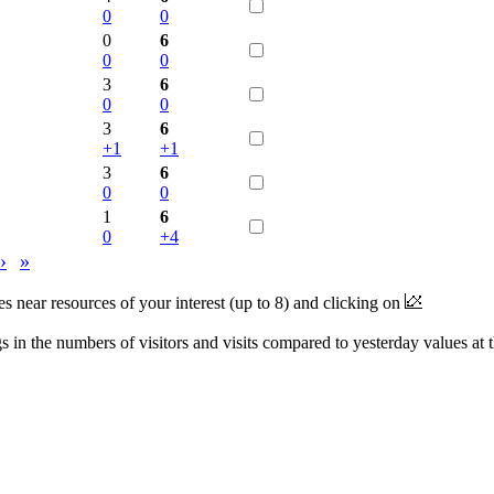
0
0
0
6
0
0
3
6
0
0
3
6
+1
+1
3
6
0
0
1
6
0
+4
›
»
near resources of your interest (up to 8) and clicking on
 in the numbers of visitors and visits compared to yesterday values at 