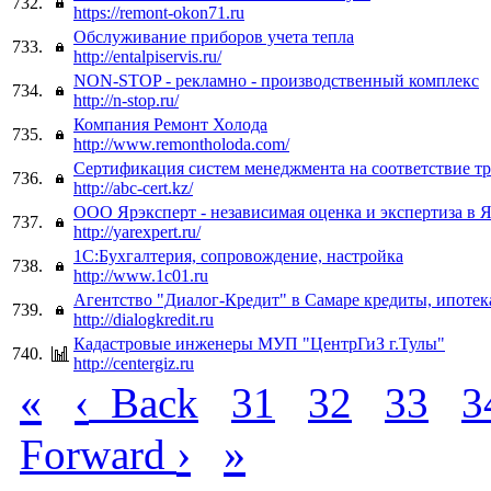
732.
https://remont-okon71.ru
Обслуживание приборов учета тепла
733.
http://entalpiservis.ru/
NON-STOP - рекламно - производственный комплекс
734.
http://n-stop.ru/
Компания Ремонт Холода
735.
http://www.remontholoda.com/
Сертификация систем менеджмента на соответствие т
736.
http://abc-cert.kz/
ООО Ярэксперт - независимая оценка и экспертиза в 
737.
http://yarexpert.ru/
1С:Бухгалтерия, сопровождение, настройка
738.
http://www.1c01.ru
Агентство "Диалог-Кредит" в Самаре кредиты, ипотек
739.
http://dialogkredit.ru
Кадастровые инженеры МУП "ЦентрГиЗ г.Тулы"
740.
http://centergiz.ru
«
‹
Back
31
32
33
3
›
»
Forward