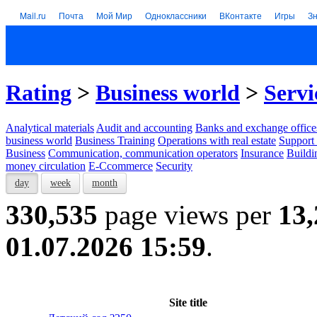
Mail.ru
Почта
Мой Мир
Одноклассники
ВКонтакте
Игры
З
Rating
>
Business world
>
Servi
Analytical materials
Audit and accounting
Banks and exchange office
business world
Business Training
Operations with real estate
Support 
Business
Communication, communication operators
Insurance
Buildi
money circulation
E-Ccommerce
Security
day
week
month
330,535
page views per
13,
01.07.2026 15:59
.
Site title