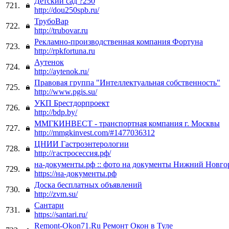
Детский сад ?250
721.
http://dou250spb.ru/
ТрубоВар
722.
http://trubovar.ru
Рекламно-производственная компания Фортуна
723.
http://rpkfortuna.ru
Аутенок
724.
http://aytenok.ru/
Правовая группа "Интеллектуальная собственность"
725.
http://www.pgis.su/
УКП Брестдорпроект
726.
http://bdp.by/
ММГКИНВЕСТ - транспортная компания г. Москвы
727.
http://mmgkinvest.com/#1477036312
ЦНИИ Гастроэнтерологии
728.
http://гастросессия.рф/
на-документы.рф :: фото на документы Нижний Новго
729.
https://на-документы.рф
Доска бесплатных объявлений
730.
http://zvm.su/
Сантари
731.
https://santari.ru/
Remont-Okon71.Ru Ремонт Окон в Туле