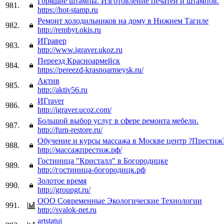
Горящие штампы. Изготовление печатей и штампов.
981.
https://hot-stamp.ru
Ремонт холодильников на дому в Нижнем Тагиле
982.
http://rembyt.okis.ru
ИГравер
983.
http://www.igraver.ukoz.ru
Переезд Красноармейск
984.
https://pereezd-krasnoarmeysk.ru/
Актив
985.
http://aktiv56.ru
ИГraver
986.
http://igraver.ucoz.com/
Большой выбор услуг в сфере ремонта мебели.
987.
http://furn-restore.ru/
Обучение и курсы массажа в Москве центр ?Престиж
988.
http://массажпрестиж.рф/
Гостиница "Кристалл" в Богородицке
989.
http://гостиница-богородицк.рф
Золотое время
990.
http://groupgt.ru/
ООО Современные Экологические Технологии
991.
http://svalok-net.ru
artstatui