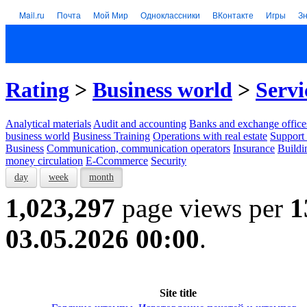
Mail.ru
Почта
Мой Мир
Одноклассники
ВКонтакте
Игры
З
Rating
>
Business world
>
Servi
Analytical materials
Audit and accounting
Banks and exchange office
business world
Business Training
Operations with real estate
Support 
Business
Communication, communication operators
Insurance
Buildi
money circulation
E-Ccommerce
Security
day
week
month
1,023,297
page views per
1
03.05.2026 00:00
.
Site title