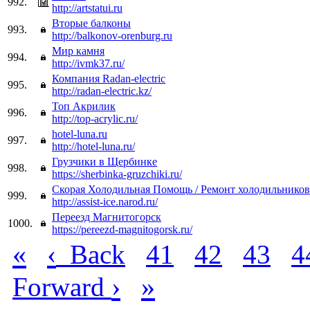
992.
http://artstatui.ru
Вторые балконы
993.
http://balkonov-orenburg.ru
Мир камня
994.
http://ivmk37.ru/
Компания Radan-electric
995.
http://radan-electric.kz/
Топ Акрилик
996.
http://top-acrylic.ru/
hotel-luna.ru
997.
http://hotel-luna.ru/
Грузчики в Щербинке
998.
https://sherbinka-gruzchiki.ru/
Скорая Холодильная Помощь / Ремонт холодильников
999.
http://assist-ice.narod.ru/
Переезд Магнитогорск
1000.
https://pereezd-magnitogorsk.ru/
«
‹
Back
41
42
43
4
›
»
Forward