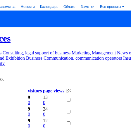
накомства
Новости
Календарь
Облако
Заметки
Все проекты
ces
s
Consulting, legal support of business
Marketing
Management
News of
nd Exhibition Business
Communication, communication operators
Ins
ity
00
.
visitors
page views
9
13
0
0
9
24
0
0
9
12
0
0