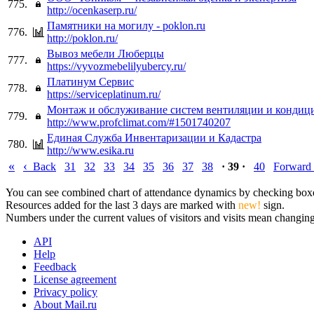
775.
http://ocenkaserp.ru/
Памятники на могилу - poklon.ru
776.
http://poklon.ru/
Вывоз мебели Люберцы
777.
https://vyvozmebelilyubercy.ru/
Платинум Сервис
778.
https://serviceplatinum.ru/
Монтаж и обслуживание систем вентиляции и кондиц
779.
http://www.profclimat.com/#1501740207
Единая Служба Инвентаризации и Кадастра
780.
http://www.esika.ru
«
‹
Back
31
32
33
34
35
36
37
38
· 39 ·
40
Forward
You can see combined chart of attendance dynamics by checking boxes 
Resources added for the last 3 days are marked with
new!
sign.
Numbers under the current values of visitors and visits mean changings
API
Help
Feedback
License agreement
Privacy policy
About Mail.ru