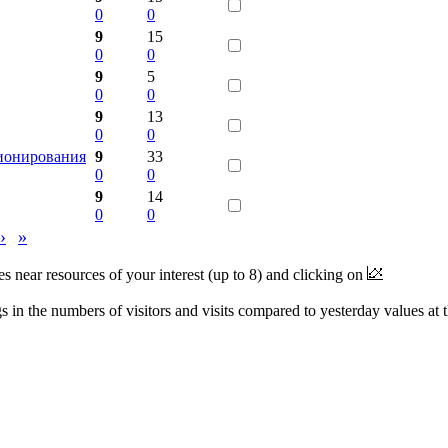
0
0
9
15
0
0
9
5
0
0
9
13
0
0
ионирования
9
33
0
0
9
14
0
0
›
»
near resources of your interest (up to 8) and clicking on
 in the numbers of visitors and visits compared to yesterday values at 