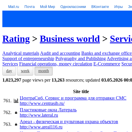
Mail.ru
Почта
Мой Мир
Одноклассники
ВКонтакте
Игры
З
Rating
>
Business world
>
Servi
Analytical materials
Audit and accounting
Banks and exchange office
Support of entrepreneurship
Polygraphy and Publishing
Advertising a
Services
Financial operations, money circulation
E-Ccommerce
Secur
day
week
month
1,023,297
page views per
13,263
resources; updated
03.05.2026 00:
Site title
ЦентраСиб. Сервис и программа для отправки СМС
761.
http://www.centrasib.ru/
Пластиковые окна Латераль
762.
http://www.lateral.ru
Ареал - физическая и пультовая охрана объектов
763.
http://www.areal116.ru