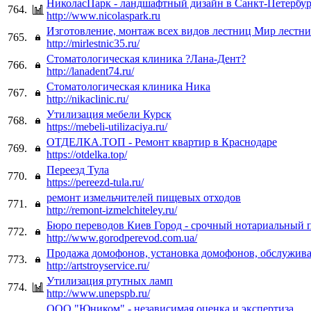
НиколасПарк - ландшафтный дизайн в Санкт-Петербур
764.
http://www.nicolaspark.ru
Изготовление, монтаж всех видов лестниц Мир лестн
765.
http://mirlestnic35.ru/
Стоматологическая клиника ?Лана-Дент?
766.
http://lanadent74.ru/
Стоматологическая клиника Ника
767.
http://nikaclinic.ru/
Утилизация мебели Курск
768.
https://mebeli-utilizaciya.ru/
ОТДЕЛКА.ТОП - Ремонт квартир в Краснодаре
769.
https://otdelka.top/
Переезд Тула
770.
https://pereezd-tula.ru/
ремонт измельчителей пищевых отходов
771.
http://remont-izmelchiteley.ru/
Бюро переводов Киев Город - срочный нотариальный 
772.
http://www.gorodperevod.com.ua/
Продажа домофонов, установка домофонов, обслужив
773.
http://artstroyservice.ru/
Утилизация ртутных ламп
774.
http://www.unepspb.ru/
ООО "Юником" - независимая оценка и экспертиза