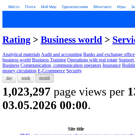
Mail.ru
Почта
Мой Мир
Одноклассники
ВКонтакте
Игры
З
Rating
>
Business world
>
Servi
Analytical materials
Audit and accounting
Banks and exchange office
business world
Business Training
Operations with real estate
Support 
Business
Communication, communication operators
Insurance
Buildi
money circulation
E-Ccommerce
Security
day
week
month
1,023,297
page views per
1
03.05.2026 00:00
.
Site title