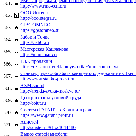
РМС - продажа и ремонт оборудования для металлооб
561.
http://www.rmc-centr.ru
ООО Интегра
562.
http://ooointegra.ru
GPSTOMNEO
563.
https://gpstomneo.su
Забор и Точка
564.
https://3ab0r.ru
Мастерская Кашлакова
565.
https://кашлаков.рф
ЕЗЖ продакшн
566.
https://ezh-pro.ru/reklamnye-roliki/?utm_source=ya...
Станки, деревообрабатывающее оборудование из Твер
567.
http://www.stanko-proekt.ru
AZM-sound
568.
http://arenda-zvuka-moskva.ru/
Центр охраны условий труда
569.
http://coiut.ru
Система ГАРАНТ в Калининграде
570.
https://www.garant-proff.ru
Аристей
571.
http://aristei.ru/#1524644486
Вывоз старой миебели