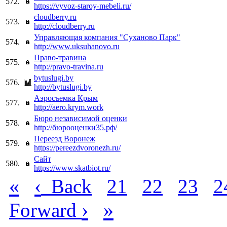
572.
https://vyvoz-staroy-mebeli.ru/
cloudberry.ru
573.
http://cloudberry.ru
Управляющая компания "Суханово Парк"
574.
http://www.uksuhanovo.ru
Право-травина
575.
http://pravo-travina.ru
bytuslugi.by
576.
http://bytuslugi.by
Аэросъемка Крым
577.
http://aero.krym.work
Бюро независимой оценки
578.
http://бюрооценки35.рф/
Переезд Воронеж
579.
https://pereezdvoronezh.ru/
Сайт
580.
https://www.skatbiot.ru/
«
‹
Back
21
22
23
2
›
»
Forward