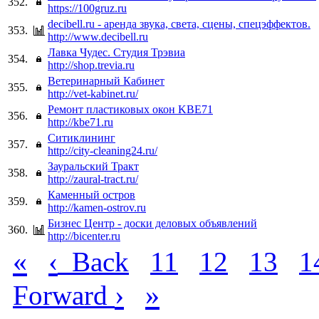
352.
https://100gruz.ru
decibell.ru - аренда звука, света, сцены, спецэффектов.
353.
http://www.decibell.ru
Лавка Чудес. Студия Трэвиа
354.
http://shop.trevia.ru
Ветеринарный Кабинет
355.
http://vet-kabinet.ru/
Ремонт пластиковых окон KBE71
356.
http://kbe71.ru
Ситиклининг
357.
http://city-cleaning24.ru/
Зауральский Тракт
358.
http://zaural-tract.ru/
Каменный остров
359.
http://kamen-ostrov.ru
Бизнес Центр - доски деловых объявлений
360.
http://bicenter.ru
«
‹
Back
11
12
13
1
›
»
Forward