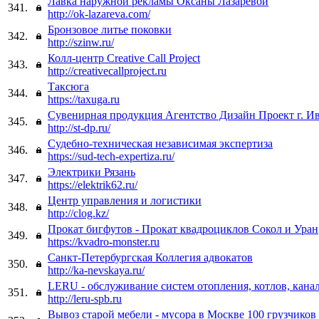
Лавка наружной рекламы Оксаны Лазаревой
341.
http://ok-lazareva.com/
Бронзовое литье поковки
342.
http://szinw.ru/
Колл-центр Creative Call Project
343.
http://creativecallproject.ru
Таксюга
344.
https://taxuga.ru
Сувенирная продукция Агентство Дизайн Проект г. И
345.
http://st-dp.ru/
Cудебно-техническая независимая экспертиза
346.
https://sud-tech-expertiza.ru/
Электрики Рязань
347.
https://elektrik62.ru/
Центр управления и логистики
348.
http://clog.kz/
Прокат бигфутов - Прокат квадроциклов Сокол и Уран
349.
https://kvadro-monster.ru
Санкт-Петербургская Коллегия адвокатов
350.
http://ka-nevskaya.ru/
LERU - обслуживание систем отопления, котлов, кана
351.
http://leru-spb.ru
Вывоз старой мебели - мусора в Москве 100 грузчиков