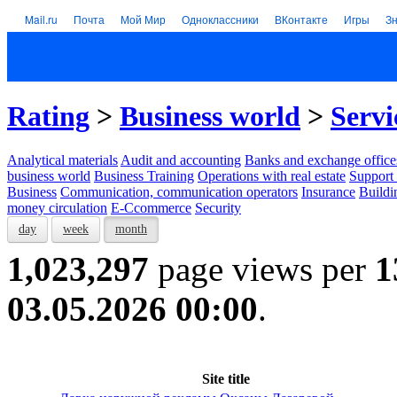
Mail.ru
Почта
Мой Мир
Одноклассники
ВКонтакте
Игры
З
Rating
>
Business world
>
Servi
Analytical materials
Audit and accounting
Banks and exchange office
business world
Business Training
Operations with real estate
Support 
Business
Communication, communication operators
Insurance
Buildi
money circulation
E-Ccommerce
Security
day
week
month
1,023,297
page views per
1
03.05.2026 00:00
.
Site title