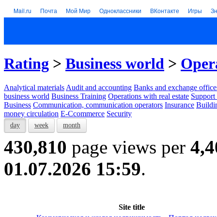
Mail.ru
Почта
Мой Мир
Одноклассники
ВКонтакте
Игры
З
Rating
>
Business world
>
Opera
Analytical materials
Audit and accounting
Banks and exchange office
business world
Business Training
Operations with real estate
Support 
Business
Communication, communication operators
Insurance
Buildi
money circulation
E-Ccommerce
Security
day
week
month
430,810
page views per
4,4
01.07.2026 15:59
.
Site title