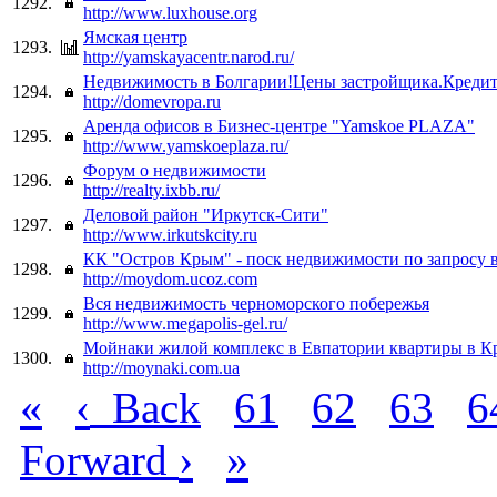
1292.
http://www.luxhouse.org
Ямская центр
1293.
http://yamskayacentr.narod.ru/
Недвижимость в Болгарии!Цены застройщика.Креди
1294.
http://domevropa.ru
Аренда офисов в Бизнес-центре "Yamskoe PLAZA"
1295.
http://www.yamskoeplaza.ru/
Форум о недвижимости
1296.
http://realty.ixbb.ru/
Деловой район "Иркутск-Сити"
1297.
http://www.irkutskcity.ru
КК "Остров Крым" - поск недвижимости по запросу
1298.
http://moydom.ucoz.com
Вся недвижимость черноморского побережья
1299.
http://www.megapolis-gel.ru/
Мойнаки жилой комплекс в Евпатории квартиры в К
1300.
http://moynaki.com.ua
«
‹
Back
61
62
63
6
›
»
Forward