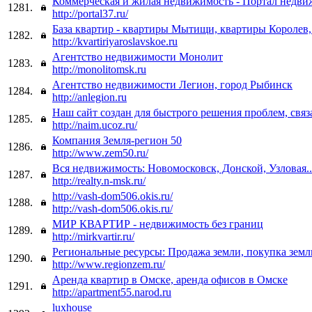
Коммерческая и жилая недвижимость - Портал недв
1281.
http://portal37.ru/
База квартир - квартиры Мытищи, квартиры Королев
1282.
http://kvartiriyaroslavskoe.ru
Агентство недвижимости Монолит
1283.
http://monolitomsk.ru
Агентство недвижимости Легион, город Рыбинск
1284.
http://anlegion.ru
Наш сайт создан для быстрого решения проблем, связ
1285.
http://naim.ucoz.ru/
Компания Земля-регион 50
1286.
http://www.zem50.ru/
Вся недвижимость: Новомосковск, Донской, Узловая..
1287.
http://realty.n-msk.ru/
http://vash-dom506.okis.ru/
1288.
http://vash-dom506.okis.ru/
МИР КВАРТИР - недвижимость без границ
1289.
http://mirkvartir.ru/
Региональные ресурсы: Продажа земли, покупка земл
1290.
http://www.regionzem.ru/
Аренда квартир в Омске, аренда офисов в Омске
1291.
http://apartment55.narod.ru
luxhouse