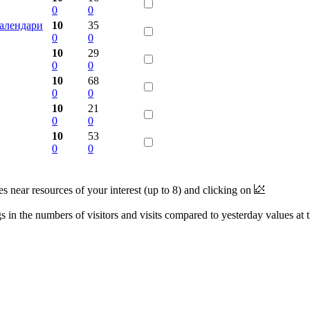
0
0
календари
10
35
0
0
10
29
0
0
10
68
0
0
10
21
0
0
10
53
0
0
near resources of your interest (up to 8) and clicking on
 in the numbers of visitors and visits compared to yesterday values at 