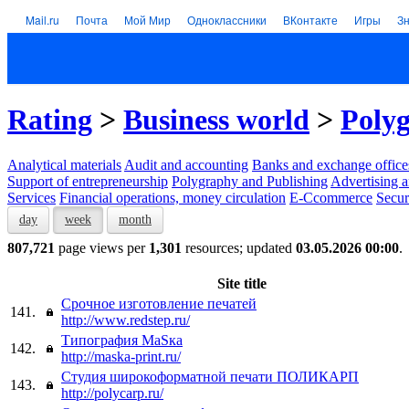
Mail.ru
Почта
Мой Мир
Одноклассники
ВКонтакте
Игры
З
Rating
>
Business world
>
Polyg
Analytical materials
Audit and accounting
Banks and exchange office
Support of entrepreneurship
Polygraphy and Publishing
Advertising a
Services
Financial operations, money circulation
E-Ccommerce
Secur
day
week
month
807,721
page views per
1,301
resources; updated
03.05.2026 00:00
.
Site title
Срочное изготовление печатей
141.
http://www.redstep.ru/
Типография МаSка
142.
http://maska-print.ru/
Студия широкоформатной печати ПОЛИКАРП
143.
http://polycarp.ru/