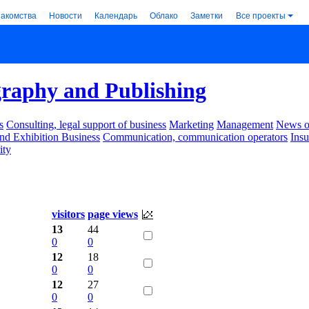
накомства
Новости
Календарь
Облако
Заметки
Все проекты
raphy and Publishing
s
Consulting, legal support of business
Marketing
Management
News of
nd Exhibition Business
Communication, communication operators
Ins
ity
visitors
page views
13
44
0
0
12
18
0
0
12
27
0
0