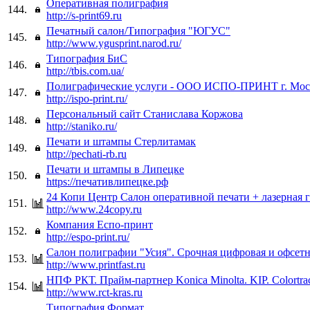
Оперативная полиграфия
144.
http://s-print69.ru
Печатный салон/Типография "ЮГУС"
145.
http://www.ygusprint.narod.ru/
Типография БиС
146.
http://tbis.com.ua/
Полиграфические услуги - ООО ИСПО-ПРИНТ г. Мос
147.
http://ispo-print.ru/
Персональный сайт Станислава Коржова
148.
http://staniko.ru/
Печати и штампы Стерлитамак
149.
http://pechati-rb.ru
Печати и штампы в Липецке
150.
https://печативлипецке.рф
24 Копи Центр Салон оперативной печати + лазерная 
151.
http://www.24copy.ru
Компания Еспо-принт
152.
http://espo-print.ru/
Салон полиграфии "Усия". Срочная цифровая и офсетн
153.
http://www.printfast.ru
НПФ РКТ. Прайм-партнер Konica Minolta. KIP. Colortra
154.
http://www.rct-kras.ru
Типография Формат