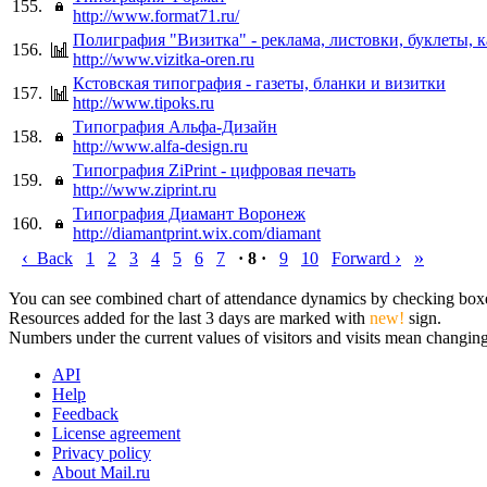
155.
http://www.format71.ru/
Полиграфия "Визитка" - реклама, листовки, буклеты, 
156.
http://www.vizitka-oren.ru
Кстовская типография - газеты, бланки и визитки
157.
http://www.tipoks.ru
Типография Альфа-Дизайн
158.
http://www.alfa-design.ru
Типография ZiPrint - цифровая печать
159.
http://www.ziprint.ru
Типография Диамант Воронеж
160.
http://diamantprint.wix.com/diamant
‹
›
»
Back
1
2
3
4
5
6
7
· 8 ·
9
10
Forward
You can see combined chart of attendance dynamics by checking boxes 
Resources added for the last 3 days are marked with
new!
sign.
Numbers under the current values of visitors and visits mean changings
API
Help
Feedback
License agreement
Privacy policy
About Mail.ru