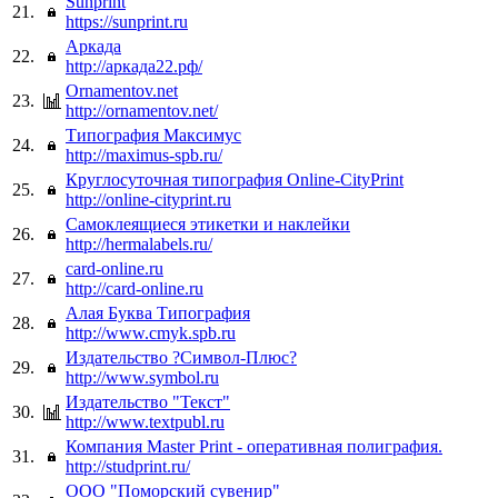
Sunprint
21.
https://sunprint.ru
Аркада
22.
http://аркада22.рф/
Ornamentov.net
23.
http://ornamentov.net/
Типография Максимус
24.
http://maximus-spb.ru/
Круглосуточная типография Online-CityPrint
25.
http://online-cityprint.ru
Самоклеящиеся этикетки и наклейки
26.
http://hermalabels.ru/
card-online.ru
27.
http://card-online.ru
Алая Буква Типография
28.
http://www.cmyk.spb.ru
Издательство ?Символ-Плюс?
29.
http://www.symbol.ru
Издательство "Текст"
30.
http://www.textpubl.ru
Компания Master Print - оперативная полиграфия.
31.
http://studprint.ru/
ООО "Поморский сувенир"