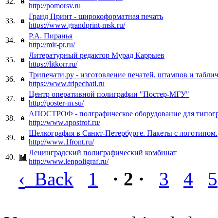
32.
http://pomorsv.ru
Гранд Принт - широкоформатная печать
33.
https://www.grandprint-msk.ru/
Р.А. Пиранья
34.
http://mir-pr.ru/
Литературный редактор Мурад Каррыев
35.
https://litkorr.ru/
Трипечати.ру - изготовление печатей, штампов и таблич
36.
https://www.tripechati.ru
Центр оперативной полиграфии "Постер-МГУ"
37.
http://poster-m.su/
АПОСТРОФ - полграфическое оборудование для типог
38.
http://www.apostrof.ru/
Шелкография в Санкт-Петербурге. Пакеты с логотипом.
39.
http://www.1front.ru/
Ленинградский полиграфический комбинат
40.
http://www.lenpoligraf.ru/
‹
Back
1
· 2 ·
3
4
5