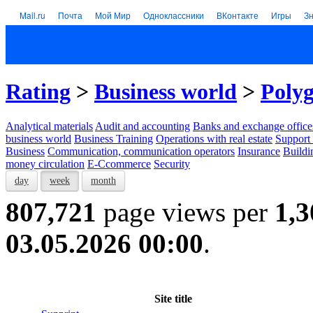
Mail.ru
Почта
Мой Мир
Одноклассники
ВКонтакте
Игры
З
Rating
>
Business world
>
Polyg
Analytical materials
Audit and accounting
Banks and exchange office
business world
Business Training
Operations with real estate
Support 
Business
Communication, communication operators
Insurance
Buildi
money circulation
E-Ccommerce
Security
day
week
month
807,721
page views per
1,3
03.05.2026 00:00
.
Site title