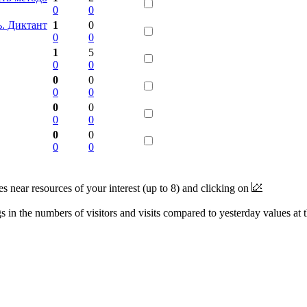
0
0
ь. Диктант
1
0
0
0
1
5
0
0
0
0
0
0
0
0
0
0
0
0
0
0
near resources of your interest (up to 8) and clicking on
 in the numbers of visitors and visits compared to yesterday values at 