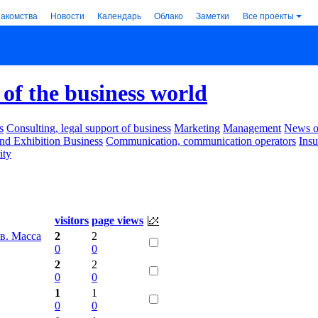
накомства
Новости
Календарь
Облако
Заметки
Все проекты
of the business world
s
Consulting, legal support of business
Marketing
Management
News of
nd Exhibition Business
Communication, communication operators
Ins
ity
.
visitors
page views
в. Масса
2
2
0
0
2
2
0
0
1
1
0
0