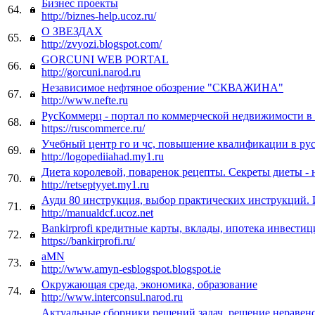
Бизнес проекты
64.
http://biznes-help.ucoz.ru/
О ЗВЕЗДАХ
65.
http://zvyozi.blogspot.com/
GORCUNI WEB PORTAL
66.
http://gorcuni.narod.ru
Независимое нефтяное обозрение "СКВАЖИНА"
67.
http://www.nefte.ru
РусКоммерц - портал по коммерческой недвижимости в
68.
https://ruscommerce.ru/
Учебный центр го и чс, повышение квалификации в рус
69.
http://logopediiahad.my1.ru
Диета королевой, поваренок рецепты. Секреты диеты -
70.
http://retseptyyet.my1.ru
Ауди 80 инструкция, выбор практических инструкций.
71.
http://manualdcf.ucoz.net
Bankirprofi кредитные карты, вклады, ипотека инвести
72.
https://bankirprofi.ru/
aMN
73.
http://www.amyn-esblogspot.blogspot.ie
Окружающая среда, экономика, образование
74.
http://www.interconsul.narod.ru
Актуальные сборники решений задач, решение неравен