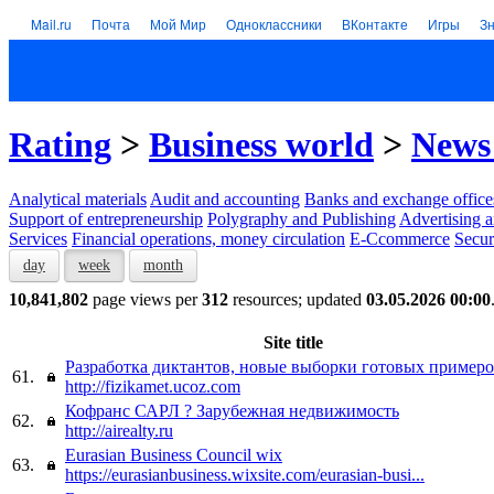
Mail.ru
Почта
Мой Мир
Одноклассники
ВКонтакте
Игры
З
Rating
>
Business world
>
News 
Analytical materials
Audit and accounting
Banks and exchange office
Support of entrepreneurship
Polygraphy and Publishing
Advertising a
Services
Financial operations, money circulation
E-Ccommerce
Secur
day
week
month
10,841,802
page views per
312
resources; updated
03.05.2026 00:00
Site title
Разработка диктантов, новые выборки готовых примеро
61.
http://fizikamet.ucoz.com
Кофранс САРЛ ? Зарубежная недвижимость
62.
http://airealty.ru
Eurasian Business Council wix
63.
https://eurasianbusiness.wixsite.com/eurasian-busi...