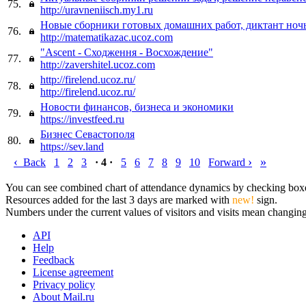
75.
http://uravneniisch.my1.ru
Новые сборники готовых домашних работ, диктант ноч
76.
http://matematikazac.ucoz.com
"Ascent - Сходження - Восхождение"
77.
http://zavershitel.ucoz.com
http://firelend.ucoz.ru/
78.
http://firelend.ucoz.ru/
Новости финансов, бизнеса и экономики
79.
https://investfeed.ru
Бизнес Севастополя
80.
https://sev.land
‹
›
»
Back
1
2
3
· 4 ·
5
6
7
8
9
10
Forward
You can see combined chart of attendance dynamics by checking boxes 
Resources added for the last 3 days are marked with
new!
sign.
Numbers under the current values of visitors and visits mean changings
API
Help
Feedback
License agreement
Privacy policy
About Mail.ru