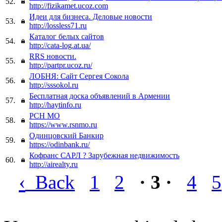
52.
http://fizikamet.ucoz.com
Идеи для бизнеса. Деловые новости
53.
http://lossless71.ru
Каталог белых сайтов
54.
http://cata-log.at.ua/
RRS новости.
55.
http://partpr.ucoz.ru/
ЛОБНЯ: Сайт Сергея Сокола
56.
http://sssokol.ru
Бесплатная доска объявлений в Армении
57.
http://haytinfo.ru
РСН МО
58.
https://www.rsnmo.ru
Одинцовский Банкир
59.
https://odinbank.ru/
Кофранс САРЛ ? Зарубежная недвижимость
60.
http://airealty.ru
‹
Back
1
2
· 3 ·
4
5