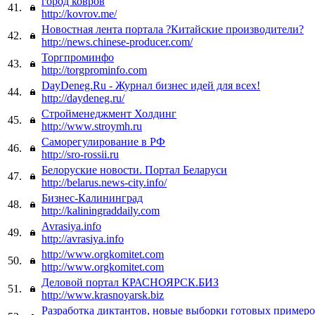
город ковров
41.
http://kovrov.me/
Новостная лента портала ?Китайские производители?
42.
http://news.chinese-producer.com/
Торгпроминфо
43.
http://torgprominfo.com
DayDeneg.Ru - Журнал бизнес идей для всех!
44.
http://daydeneg.ru/
Стройменеджмент Холдинг
45.
http://www.stroymh.ru
Саморегулирование в РФ
46.
http://sro-rossii.ru
Белоруские новости. Портал Беларуси
47.
http://belarus.news-city.info/
Бизнес-Калининград
48.
http://kaliningraddaily.com
Avrasiya.info
49.
http://avrasiya.info
http://www.orgkomitet.com
50.
http://www.orgkomitet.com
Деловой портал КРАСНОЯРСК.БИЗ
51.
http://www.krasnoyarsk.biz
Разработка диктантов, новые выборки готовых примеро