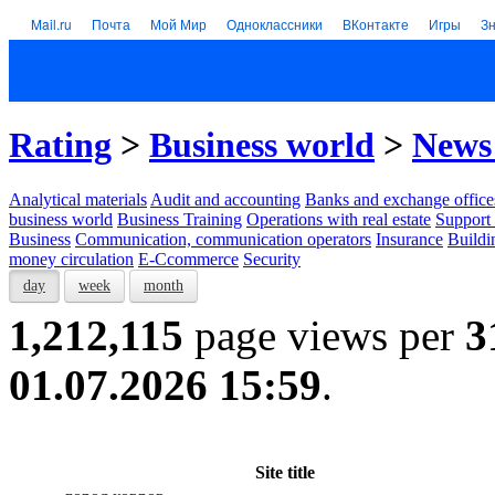
Mail.ru
Почта
Мой Мир
Одноклассники
ВКонтакте
Игры
З
Rating
>
Business world
>
News 
Analytical materials
Audit and accounting
Banks and exchange office
business world
Business Training
Operations with real estate
Support 
Business
Communication, communication operators
Insurance
Buildi
money circulation
E-Ccommerce
Security
day
week
month
1,212,115
page views per
3
01.07.2026 15:59
.
Site title